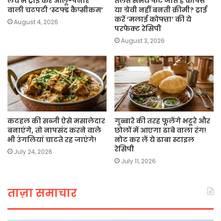
लंच में ट्राई करें आलू-पनीर
तलते समय फट जाते हैं कोफ्ते
वाली चटपटी ‘स्टफ्ड कैप्सीकम’
या ग्रेवी नहीं बनती क्रीमी? ट्राई
करें ‘मलाई कोफ्ता’ की ये
August 4, 2026
परफेक्ट रेसिपी
August 3, 2026
कटहल की सब्जी ऐसे मसालेदार
गुब्बारे की तरह फूलेंगे भटूरे और
बनाएंगे, तो नापसंद करने वाले
छोलों में आएगा ढाबे वाला रंग!
भी उंगलियां चाटते रह जाएंगे!
नोट कर लें ये ढाबा स्टाइल
रेसिपी
July 24, 2026
July 11, 2026
ताज़ा समाचार