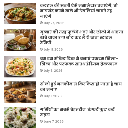
कटहल की सब्जी ऐसे मसालेदार बनाएंगे, तो
नापसंद करने वाले भी उंगलियां चाटते रह
जाएंगे!
July 24, 2026
गुब्बारे की तरह फूलेंगे भटूरे और छोलों में आएगा
ढाबे वाला रंग! नोट कर लें ये ढाबा स्टाइल
रेसिपी
July 11, 2026
बस इस सीक्रेट ट्रिक से बनाएं एकदम खिला-
खिला और परफेक्ट साउथ इंडियन ब्रेकफास्ट
July 5, 2026
सीली हुई नमकीन से किरकिरा हो जाता है चाय
का मजा?
July 1, 2026
गर्मियों का सबसे बेहतरीन ‘कंफर्ट फूड’ कर्ड
राइस
June 7, 2026