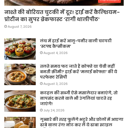
नाश्ते की बोरियत चुटकी में दूर! ट्राई करें कैल्शियम-
प्रोटीन का सुपर ब्रेकफास्ट ‘रागी थालीपीठ’
August 7, 2026
लंच में ट्राई करें आलू-पनीर वाली चटपटी
‘स्टफ्ड कैप्सीकम’
August 4, 2026
तलते समय फट जाते हैं कोफ्ते या ग्रेवी नहीं
बनती क्रीमी? ट्राई करें ‘मलाई कोफ्ता’ की ये
परफेक्ट रेसिपी
August 3, 2026
कटहल की सब्जी ऐसे मसालेदार बनाएंगे, तो
नापसंद करने वाले भी उंगलियां चाटते रह
जाएंगे!
July 24, 2026
गुब्बारे की तरह फूलेंगे भटूरे और छोलों में आएगा
ढाबे वाला रंग! नोट कर लें ये ढाबा स्टाइल