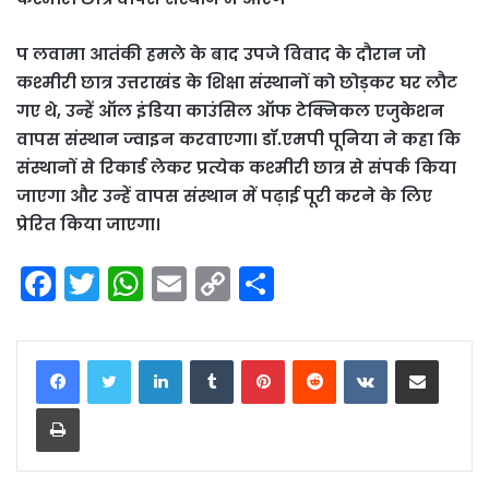
प लवामा आतंकी हमले के बाद उपजे विवाद के दौरान जो
कश्मीरी छात्र उत्तराखंड के शिक्षा संस्थानों को छोड़कर घर लौट
गए थे, उन्हें ऑल इंडिया काउंसिल ऑफ टेक्निकल एजुकेशन
वापस संस्थान ज्वाइन करवाएगा। डॉ.एमपी पूनिया ने कहा कि
संस्थानों से रिकार्ड लेकर प्रत्येक कश्मीरी छात्र से संपर्क किया
जाएगा और उन्हें वापस संस्थान में पढ़ाई पूरी करने के लिए
प्रेरित किया जाएगा।
F
T
W
E
C
S
a
w
h
m
o
h
c
itt
a
ai
p
ar
LinkedIn
Tumblr
Pinterest
Reddit
VKontakte
Share via Email
e
er
ts
l
y
e
Print
b
A
Li
o
p
n