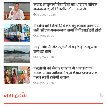
मेवाड़ से चुनावी तैयारियों को धार देंगे सीएम
भजनलाल, दो दिवसीय दौरा आज से
August 1, 2026
रोडवेज को मिलीं 144 नई ब्लू लाइन एक्सप्रेस
बसें, सीएम भजनलाल शर्मा ने दिखाई हरी झंडी
July 26, 2026
माही बांध के गेट खुलने से पहले ही टापू बना
बेणेश्वर धाम
July 24, 2026
प्रसूताओं को लेकर एक्शन में भजनलाल
सरकार, अब मॉनिटरिंग से लेकर इलाज तक
प्रसव सखी रखेगी ख्याल
July 23, 2026
जरा हटके