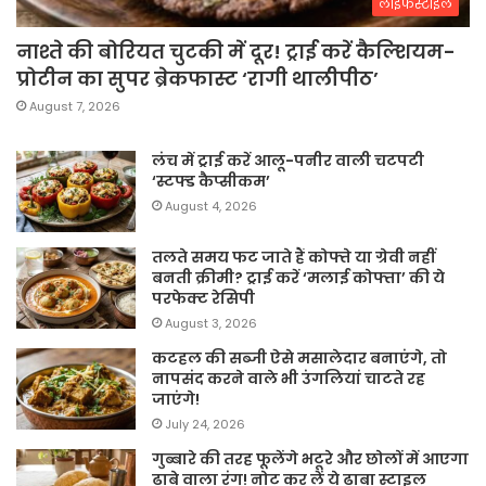
लाइफस्टाइल
नाश्ते की बोरियत चुटकी में दूर! ट्राई करें कैल्शियम-
प्रोटीन का सुपर ब्रेकफास्ट ‘रागी थालीपीठ’
August 7, 2026
लंच में ट्राई करें आलू-पनीर वाली चटपटी
‘स्टफ्ड कैप्सीकम’
August 4, 2026
तलते समय फट जाते हैं कोफ्ते या ग्रेवी नहीं
बनती क्रीमी? ट्राई करें ‘मलाई कोफ्ता’ की ये
परफेक्ट रेसिपी
August 3, 2026
कटहल की सब्जी ऐसे मसालेदार बनाएंगे, तो
नापसंद करने वाले भी उंगलियां चाटते रह
जाएंगे!
July 24, 2026
गुब्बारे की तरह फूलेंगे भटूरे और छोलों में आएगा
ढाबे वाला रंग! नोट कर लें ये ढाबा स्टाइल