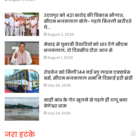
उदयपुर को 421 करोड़ की विकास सौगात,
सीएम भजनलाल बोले- पहले बिजली खरीदते
थे…
August 2, 2026
मेवाड़ से चुनावी तैयारियों को धार देंगे सीएम
भजनलाल, दो दिवसीय दौरा आज से
August 1, 2026
रोडवेज को मिलीं 144 नई ब्लू लाइन एक्सप्रेस
बसें, सीएम भजनलाल शर्मा ने दिखाई हरी झंडी
July 26, 2026
माही बांध के गेट खुलने से पहले ही टापू बना
बेणेश्वर धाम
July 24, 2026
जरा हटके