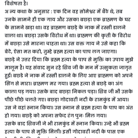
विशेषता है।
अ न्य कथा के अनुसार : एक दिन वह सोमेश्वर में बैठे थे, तब
उनके सामने ही एक गाय और उसका बछड़ा एक ब्राह्मण के घर
के सामने खड़ा था। वह ब्राह्मण बछड़े के नाक में रस्सी डालने
वाला था। बछड़ा उसके विरोध में था। ब्राह्मण की कृती के विरोध
में बछड़ा उसे मारना चाहता था। उस वक्त गाय ने उसे कहा कि
बेटे, ऐसा मत करो, तुम्हे ब्रह्म हत्या का पाप लग जाएगा।
बछड़े ने उत्तर दिया कि ब्रह्म हत्या के पाप से मुक्ति का उपाय मुझे
मालूम है। यह संवाद सुन रहे शिव जी के मन में उत्सुकता जागृत
हुई। बछडे ने नाक में रस्सी डालने के लिए आए ब्राह्मण को अपने
सिंग से मारा। ब्राह्मण मर गया। ब्रह्म हत्या से बछड़े का अंग
काला पड़ गया। उसके बाद बछड़ा निकल पड़ा। शिव जी भी उसके
पीछे पीछे चलते गए। बछड़ा गोदावरी नदी के रामकुंड में आया।
उस ने वहां स्नान किया। उस स्नान से ब्रह्म हत्या के पाप का अंत
हो गया। बछड़े को अपना सफेद रंग पुनः मिल गया।
उसके बाद शिवजी ने भी रामकुंड में स्नान किया। उन्हे भी ब्रह्म
हत्या के पाप से मुक्ति मिली। इसी गोदावरी नदी के पास एक