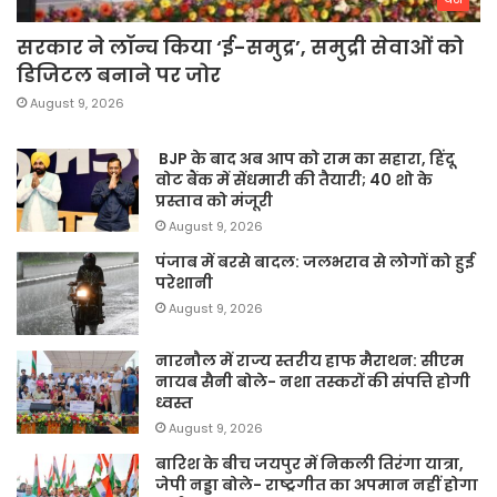
सरकार ने लॉन्च किया ‘ई-समुद्र’, समुद्री सेवाओं को
डिजिटल बनाने पर जोर
August 9, 2026
BJP के बाद अब आप को राम का सहारा, हिंदू
वोट बैंक में सेंधमारी की तैयारी; 40 शो के
प्रस्ताव को मंजूरी
August 9, 2026
पंजाब में बरसे बादल: जलभराव से लोगों को हुई
परेशानी
August 9, 2026
नारनौल में राज्य स्तरीय हाफ मैराथन: सीएम
नायब सैनी बोले- नशा तस्करों की संपत्ति होगी
ध्वस्त
August 9, 2026
बारिश के बीच जयपुर में निकली तिरंगा यात्रा,
जेपी नड्डा बोले- राष्ट्रगीत का अपमान नहीं होगा