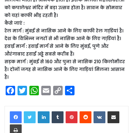
को कपालेश्वर मंदिर में बड़ा उत्सव होता है। सावन के सोमवार
को यहां काफी भीड़ रहती है।
कैसे जाएं :
रेल मार्ग : मुंबई से नासिक आने के लिए काफी रेल गाडि़यां है।
देश के विभिन्न नगरों से भी नासिक आने के लिए गाडि़यां है।
हवाई मार्ग : हवाई मार्ग से आने के लिए मुंबई, पुणे और
औरंगाबाद हवाई अड्डे सबसे करीब हैं।
सड़क मार्ग : मुंबई से 160 और पुना से नासिक 210 किलोमीटर
है। दोनों जगह से नासिक आने के लिए गाड़ियां मिलना आसान
है।
F
T
W
E
C
S
a
w
h
m
o
h
c
itt
a
ai
p
ar
LinkedIn
Tumblr
Pinterest
Reddit
VKontakte
Share via Email
e
er
ts
l
y
e
Print
b
A
Li