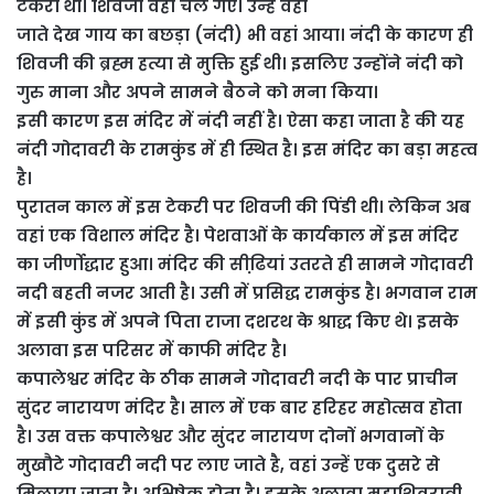
टेकरी थी। शिवजी वहां चले गए। उन्हे वहां
जाते देख गाय का बछड़ा (नंदी) भी वहां आया। नंदी के कारण ही
शिवजी की ब्रह्म हत्या से मुक्ति हुई थी। इसलिए उन्होंने नंदी को
गुरु माना और अपने सामने बैठने को मना किया।
इसी कारण इस मंदिर में नंदी नहीं है। ऐसा कहा जाता है की यह
नंदी गोदावरी के रामकुंड में ही स्थित है। इस मंदिर का बड़ा महत्व
है।
पुरातन काल में इस टेकरी पर शिवजी की पिंडी थी। लेकिन अब
वहां एक विशाल मंदिर है। पेशवाओं के कार्यकाल में इस मंदिर
का जीर्णोद्धार हुआ। मंदिर की सीढि़यां उतरते ही सामने गोदावरी
नदी बहती नजर आती है। उसी में प्रसिद्ध रामकुंड है। भगवान राम
में इसी कुंड में अपने पिता राजा दशरथ के श्राद्ध किए थे। इसके
अलावा इस परिसर में काफी मंदिर है।
कपालेश्वर मंदिर के ठीक सामने गोदावरी नदी के पार प्राचीन
सुंदर नारायण मंदिर है। साल में एक बार हरिहर महोत्सव होता
है। उस वक्त कपालेश्वर और सुंदर नारायण दोनों भगवानों के
मुखौटे गोदावरी नदी पर लाए जाते है, वहां उन्हें एक दुसरे से
मिलाया जाता है। अभिषेक होता है। इसके अलावा महाशिवरात्री