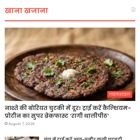
खाना खजाना
लाइफस्टाइल
नाश्ते की बोरियत चुटकी में दूर! ट्राई करें कैल्शियम-
प्रोटीन का सुपर ब्रेकफास्ट ‘रागी थालीपीठ’
August 7, 2026
लंच में ट्राई करें आलू-पनीर वाली चटपटी