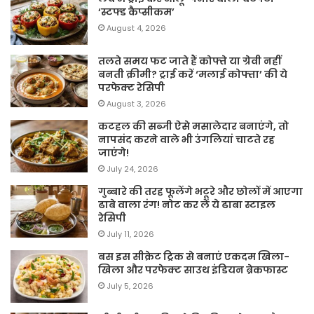
‘स्टफ्ड कैप्सीकम’
August 4, 2026
तलते समय फट जाते हैं कोफ्ते या ग्रेवी नहीं
बनती क्रीमी? ट्राई करें ‘मलाई कोफ्ता’ की ये
परफेक्ट रेसिपी
August 3, 2026
कटहल की सब्जी ऐसे मसालेदार बनाएंगे, तो
नापसंद करने वाले भी उंगलियां चाटते रह
जाएंगे!
July 24, 2026
गुब्बारे की तरह फूलेंगे भटूरे और छोलों में आएगा
ढाबे वाला रंग! नोट कर लें ये ढाबा स्टाइल
रेसिपी
July 11, 2026
बस इस सीक्रेट ट्रिक से बनाएं एकदम खिला-
खिला और परफेक्ट साउथ इंडियन ब्रेकफास्ट
July 5, 2026