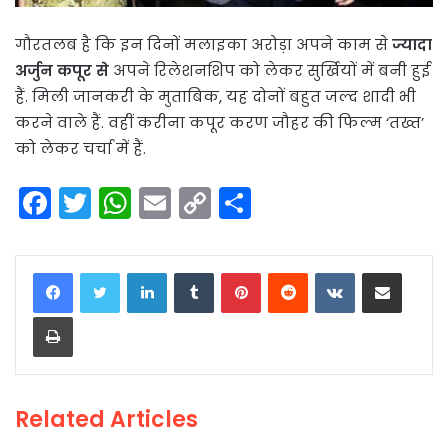
गौरतलब है कि इन दिनों मलाइका अरोड़ा अपने काम से
ज्यादा
अर्जुन कपूर से
अपने रिलेशनशिप को लेकर सुर्खियों में बनी हुई
हैं. मिली जानकरी के मुताबिक, यह दोनों बहुत जल्द शादी भी
करने वाले हैं. वहीं करीना कपूर करण जौहर की फिल्म ‘तख्त’
को लेकर चर्चा में हैं.
F
T
W
E
C
S
a
w
h
m
o
h
c
itt
a
ai
p
ar
LinkedIn
Tumblr
Pinterest
Reddit
VKontakte
Share via Email
e
er
ts
l
y
e
Print
b
A
Li
o
p
n
o
p
k
Related Articles
k