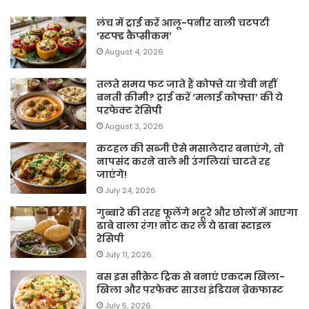
लंच में ट्राई करें आलू-पनीर वाली चटपटी
‘स्टफ्ड कैप्सीकम’
August 4, 2026
तलते समय फट जाते हैं कोफ्ते या ग्रेवी नहीं
बनती क्रीमी? ट्राई करें ‘मलाई कोफ्ता’ की ये
परफेक्ट रेसिपी
August 3, 2026
कटहल की सब्जी ऐसे मसालेदार बनाएंगे, तो
नापसंद करने वाले भी उंगलियां चाटते रह
जाएंगे!
July 24, 2026
गुब्बारे की तरह फूलेंगे भटूरे और छोलों में आएगा
ढाबे वाला रंग! नोट कर लें ये ढाबा स्टाइल
रेसिपी
July 11, 2026
बस इस सीक्रेट ट्रिक से बनाएं एकदम खिला-
खिला और परफेक्ट साउथ इंडियन ब्रेकफास्ट
July 5, 2026