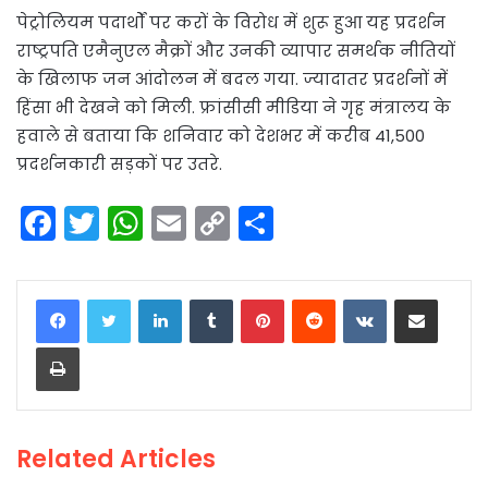
पेट्रोलियम पदार्थों पर करों के विरोध में शुरू हुआ यह प्रदर्शन
राष्ट्रपति एमैनुएल मैक्रों और उनकी व्यापार समर्थक नीतियों
के खिलाफ जन आंदोलन में बदल गया. ज्यादातर प्रदर्शनों में
हिंसा भी देखने को मिली. फ्रांसीसी मीडिया ने गृह मंत्रालय के
हवाले से बताया कि शनिवार को देशभर में करीब 41,500
प्रदर्शनकारी सड़कों पर उतरे.
F
T
W
E
C
S
a
w
h
m
o
h
c
itt
a
ai
p
ar
LinkedIn
Tumblr
Pinterest
Reddit
VKontakte
Share via Email
e
er
ts
l
y
e
Print
b
A
Li
o
p
n
o
p
k
Related Articles
k