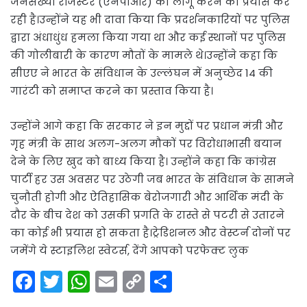
जनसंख्या रजिस्टर (एनपीआर) को लागू करने का प्रयास कर
रही है।उन्होंने यह भी दावा किया कि प्रदर्शनकारियों पर पुलिस
द्वारा अंधाधुंध हमला किया गया था और कई स्थानों पर पुलिस
की गोलीबारी के कारण मौतों के मामले थे।उन्होंने कहा कि
सीएए ने भारत के संविधान के उल्लंघन में अनुच्छेद 14 की
गारंटी को समाप्त करने का प्रस्ताव किया है।
उन्होंने आगे कहा कि सरकार ने इन मुद्दों पर प्रधान मंत्री और
गृह मंत्री के साथ अलग-अलग मौकों पर विरोधाभासी बयान
देने के लिए खुद को बाध्य किया है। उन्होंने कहा कि कांग्रेस
पार्टी हर उस अवसर पर उठेगी जब भारत के संविधान के सामने
चुनौती होगी और ऐतिहासिक बेरोजगारी और आर्थिक मंदी के
दौर के बीच देश को उसकी प्रगति के रास्ते से पटरी से उतारने
का कोई भी प्रयास हो सकता है।ट्रेडिशनल और वेस्टर्न दोनों पर
जमेंगे ये स्टाइलिश स्वेटर्स, देंगे आपको परफेक्ट लुक
F
T
W
E
C
S
a
w
h
m
o
h