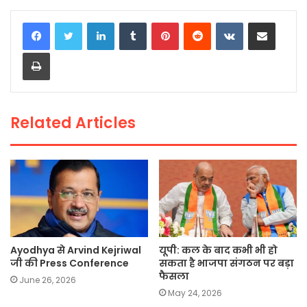
c
itt
a
ai
p
ar
LinkedIn
Tumblr
Pinterest
Reddit
VKontakte
Share via Email
e
er
ts
l
y
e
Print
b
A
Li
o
p
n
o
p
k
Related Articles
k
Ayodhya से Arvind Kejriwal
यूपी: कल के बाद कभी भी हो
जी की Press Conference
सकता है भाजपा संगठन पर बड़ा
फैसला
June 26, 2026
May 24, 2026