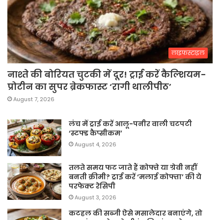
लाइफस्टाइल
नाश्ते की बोरियत चुटकी में दूर! ट्राई करें कैल्शियम-
प्रोटीन का सुपर ब्रेकफास्ट ‘रागी थालीपीठ’
August 7, 2026
लंच में ट्राई करें आलू-पनीर वाली चटपटी
‘स्टफ्ड कैप्सीकम’
August 4, 2026
तलते समय फट जाते हैं कोफ्ते या ग्रेवी नहीं
बनती क्रीमी? ट्राई करें ‘मलाई कोफ्ता’ की ये
परफेक्ट रेसिपी
August 3, 2026
कटहल की सब्जी ऐसे मसालेदार बनाएंगे, तो