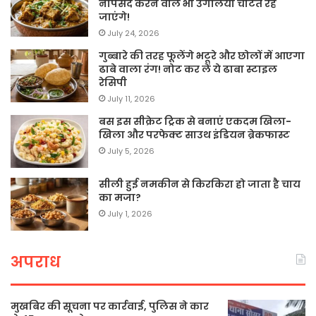
नापसंद करने वाले भी उंगलियां चाटते रह
जाएंगे!
July 24, 2026
गुब्बारे की तरह फूलेंगे भटूरे और छोलों में आएगा
ढाबे वाला रंग! नोट कर लें ये ढाबा स्टाइल
रेसिपी
July 11, 2026
बस इस सीक्रेट ट्रिक से बनाएं एकदम खिला-
खिला और परफेक्ट साउथ इंडियन ब्रेकफास्ट
July 5, 2026
सीली हुई नमकीन से किरकिरा हो जाता है चाय
का मजा?
July 1, 2026
अपराध
मुखबिर की सूचना पर कार्रवाई, पुलिस ने कार