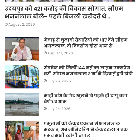
उदयपुर को 421 करोड़ की विकास सौगात, सीएम
भजनलाल बोले- पहले बिजली खरीदते थे…
August 2, 2026
मेवाड़ से चुनावी तैयारियों को धार देंगे सीएम
भजनलाल, दो दिवसीय दौरा आज से
August 1, 2026
रोडवेज को मिलीं 144 नई ब्लू लाइन एक्सप्रेस
बसें, सीएम भजनलाल शर्मा ने दिखाई हरी झंडी
July 26, 2026
माही बांध के गेट खुलने से पहले ही टापू बना
बेणेश्वर धाम
July 24, 2026
प्रसूताओं को लेकर एक्शन में भजनलाल
सरकार, अब मॉनिटरिंग से लेकर इलाज तक
प्रसव सखी रखेगी ख्याल