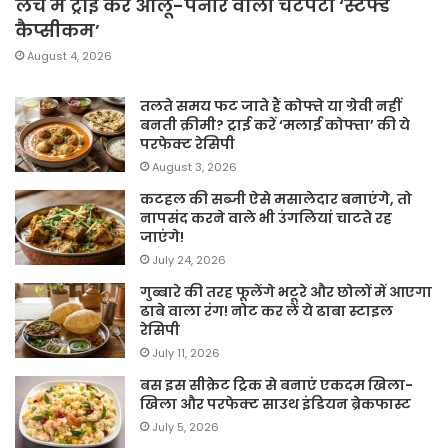
लंच में ट्राई करें आलू-पनीर वाली चटपटी ‘स्टफ्ड
कैप्सीकम’
August 4, 2026
तलते समय फट जाते हैं कोफ्ते या ग्रेवी नहीं
बनती क्रीमी? ट्राई करें ‘मलाई कोफ्ता’ की ये
परफेक्ट रेसिपी
August 3, 2026
कटहल की सब्जी ऐसे मसालेदार बनाएंगे, तो
नापसंद करने वाले भी उंगलियां चाटते रह
जाएंगे!
July 24, 2026
गुब्बारे की तरह फूलेंगे भटूरे और छोलों में आएगा
ढाबे वाला रंग! नोट कर लें ये ढाबा स्टाइल
रेसिपी
July 11, 2026
बस इस सीक्रेट ट्रिक से बनाएं एकदम खिला-
खिला और परफेक्ट साउथ इंडियन ब्रेकफास्ट
July 5, 2026