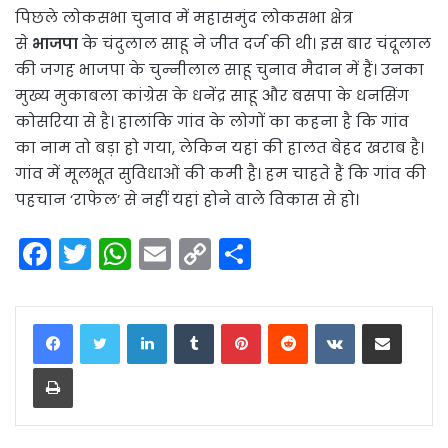
पिछले लोकसभा चुनाव में महासमुंद लोकसभा क्षेत्र
से
भाजपा
के चंदुलाल साहू ने जीत दर्ज की थी। इस बार चंदूलाल
की जगह भाजपा के चुन्‍नीलाल साहू चुनाव मैदान में हैं। उनका
मुख्य मुकाबला कांग्रेस के धनेंद्र साहू और बसपा के धनसिंग
कोसरिया से है। हालांकि गांव के लोगों का कहना है कि गांव
का नाम तो बड़ा हो गया, लेकिन यहां की हालत बेहद खराब है।
गांव में मूलभूत सुविधाओं की कमी है। हम चाहते हैं कि गांव की
पहचान ‘राफेल’ से नहीं यहां होने वाले विकास से हो।
F
T
W
E
C
S
a
w
h
m
o
h
c
itt
a
ai
p
ar
LinkedIn
Tumblr
Pinterest
Reddit
VKontakte
Share via Email
e
er
ts
l
y
e
Print
b
A
Li
o
p
n
o
p
k