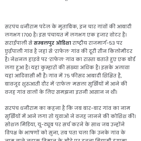
सरपंच धनीराम पटेल के मुताबिक, इन चार गांवों की आबादी
लगभग 1700 है। इस पंचायत में लगभग एक हजार वोटर हैं।
सराईपाली से
सम्बलपुर
ओडिशा
राष्ट्रीय राजमार्ग-53 पर
छुईपाली गांव है जहां से ‘राफेल’ गांव की दूरी तीन किलोमीटर
है। नेशनल हाइवे पर ‘राफेल’ गांव का रास्ता बताते हुए एक बोर्ड
लगा हुआ है। यहां कुम्हारों की संख्या अधिक है। इसके अलावा
यहां आदिवासी भी हैं। गांव में 75 फीसद आबादी शिक्षित है,
बावजूद शुरुआती दौर में ‘राफेल’ मसला सुर्खियों में आने की
वजह गांव वालों के लिए समझना इतनी आसान न थी।
सरपंच धनीराम का कहना है कि जब बार-बार गांव का नाम
सुर्खियों में आने लगा तो युवाओं ने वजह जानने की कोशिश की।
सोशल मिडिया, यू-ट्यूब पर सर्च करने के साथ जब उन्‍होंने
विपक्ष के भाषणों को सुना, तब पता चला कि उनके गांव के
नाम वाले लड़ाकू विमान के सौदे पर इतना सियासी हंगामा