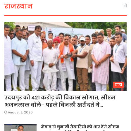
राजस्थान
राज्य
उदयपुर को 421 करोड़ की विकास सौगात, सीएम
भजनलाल बोले- पहले बिजली खरीदते थे…
August 2, 2026
मेवाड़ से चुनावी तैयारियों को धार देंगे सीएम