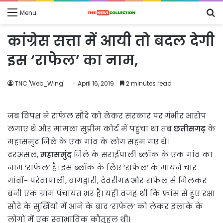
S
Menu
fo
कांग्रेस सत्ता में आयी तो बदल देगी
इस ‘राफेल’ का नाम,
TNC 'Web_Wing'
April 16, 2019
2 minutes read
जब विपक्ष ने राफेल सौदे को लेकर सरकार पर गंभीर आरोप
लगाए थे और मामला सुप्रीम कोर्ट में पहुंचा था तब
छतीसगढ़
के
महासमुंद जिले के एक गांव के लोग सहम गए थे।
दरअसल,
महासमुंद
जिले के सराईपाली ब्लॉक के एक गांव का
नाम ‘राफेल’ है। इस ब्‍लॉक के लिए ‘राफेल’ के मायने चार
गांवों- परेवापाली, बागद्वारी, देवरीगढ़ और राफेल से मिलकर
बनी एक ग्राम पंचायत भर है। यही वजह थी कि फ्रांस से हुए रक्षा
सौदे के सुर्खियों में आने के बाद ‘राफेल’ को लेकर इलाके के
लोगों में एक स्‍वाभाविक कौतूहल थी।