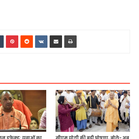
dIn
Tumblr
Pinterest
Reddit
VKontakte
Share via Email
Print
न इफेक्ट: युवाओं का
सीएम योगी की बड़ी घोषणा, बोले- अब