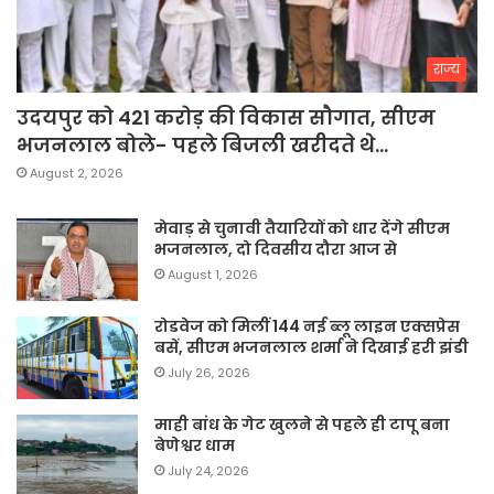
राज्य
उदयपुर को 421 करोड़ की विकास सौगात, सीएम
भजनलाल बोले- पहले बिजली खरीदते थे…
August 2, 2026
मेवाड़ से चुनावी तैयारियों को धार देंगे सीएम
भजनलाल, दो दिवसीय दौरा आज से
August 1, 2026
रोडवेज को मिलीं 144 नई ब्लू लाइन एक्सप्रेस
बसें, सीएम भजनलाल शर्मा ने दिखाई हरी झंडी
July 26, 2026
माही बांध के गेट खुलने से पहले ही टापू बना
बेणेश्वर धाम
July 24, 2026