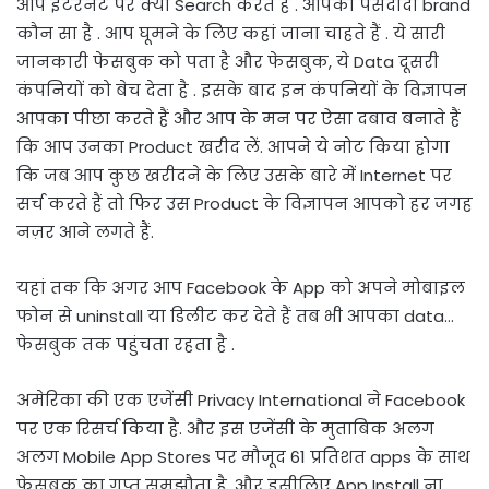
आप इंटरनेट पर क्या Search करते हैं . आपका पसंदीदा brand
कौन सा है . आप घूमने के लिए कहां जाना चाहते हैं . ये सारी
जानकारी फेसबुक को पता है और फेसबुक, ये Data दूसरी
कंपनियों को बेच देता है . इसके बाद इन कंपनियों के विज्ञापन
आपका पीछा करते हैं और आप के मन पर ऐसा दबाव बनाते हैं
कि आप उनका Product खरीद लें. आपने ये नोट किया होगा
कि जब आप कुछ खरीदने के लिए उसके बारे में Internet पर
सर्च करते हैं तो फिर उस Product के विज्ञापन आपको हर जगह
नज़र आने लगते हैं.
यहां तक कि अगर आप Facebook के App को अपने मोबाइल
फोन से uninstall या डिलीट कर देते हैं तब भी आपका data…
फेसबुक तक पहुंचता रहता है .
अमेरिका की एक एजेंसी Privacy International ने Facebook
पर एक रिसर्च किया है. और इस एजेंसी के मुताबिक अलग
अलग Mobile App Stores पर मौजूद 61 प्रतिशत apps के साथ
फेसबुक का गुप्त समझौता है. और इसीलिए App Install ना