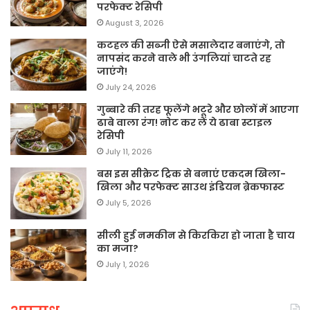
परफेक्ट रेसिपी
August 3, 2026
कटहल की सब्जी ऐसे मसालेदार बनाएंगे, तो
नापसंद करने वाले भी उंगलियां चाटते रह
जाएंगे!
July 24, 2026
गुब्बारे की तरह फूलेंगे भटूरे और छोलों में आएगा
ढाबे वाला रंग! नोट कर लें ये ढाबा स्टाइल
रेसिपी
July 11, 2026
बस इस सीक्रेट ट्रिक से बनाएं एकदम खिला-
खिला और परफेक्ट साउथ इंडियन ब्रेकफास्ट
July 5, 2026
सीली हुई नमकीन से किरकिरा हो जाता है चाय
का मजा?
July 1, 2026