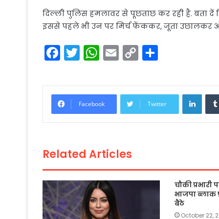
दिल्ली पुलिस हमलावर से पूछताछ कर रही है. बता दें क
इससे पहले भी उन पर मिर्च फेंककर, जूता उछालकर और थ
F
T
W
E
C
S
a
w
h
m
o
h
c
itt
a
ai
p
ar
e
er
ts
l
y
e
Linke
Facebook
Twitter
b
A
Li
o
p
n
o
p
k
Related Articles
k
चौकी प्रभारी
भाजपा ब्लाक प
बैठे
October 22, 