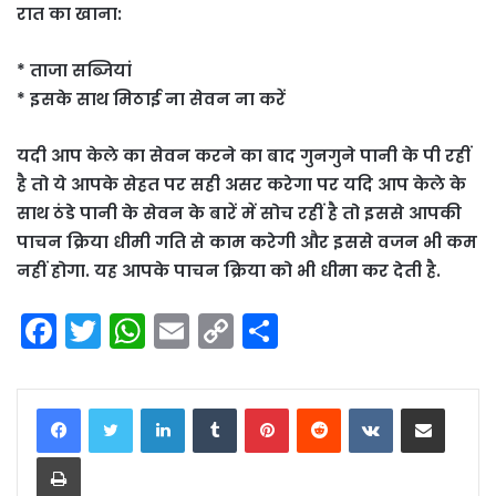
रात का खाना:
* ताजा सब्जियां
* इसके साथ मिठाई ना सेवन ना करें
यदी आप केले का सेवन करने का बाद गुनगुने पानी के पी रहीं
है तो ये आपके सेहत पर सही असर करेगा पर यदि आप केले के
साथ ठंडे पानी के सेवन के बारें में सोच रहीं है तो इससे आपकी
पाचन क्रिया धीमी गति से काम करेगी और इससे वजन भी कम
नहीं होगा. यह आपके पाचन क्रिया को भी धीमा कर देती है.
F
T
W
E
C
S
a
w
h
m
o
h
c
itt
a
ai
p
ar
LinkedIn
Tumblr
Pinterest
Reddit
VKontakte
Share via Email
e
er
ts
l
y
e
Print
b
A
Li