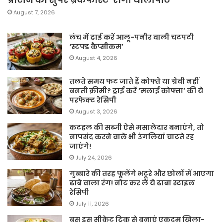
August 7, 2026
लंच में ट्राई करें आलू-पनीर वाली चटपटी
‘स्टफ्ड कैप्सीकम’
August 4, 2026
तलते समय फट जाते हैं कोफ्ते या ग्रेवी नहीं
बनती क्रीमी? ट्राई करें ‘मलाई कोफ्ता’ की ये
परफेक्ट रेसिपी
August 3, 2026
कटहल की सब्जी ऐसे मसालेदार बनाएंगे, तो
नापसंद करने वाले भी उंगलियां चाटते रह
जाएंगे!
July 24, 2026
गुब्बारे की तरह फूलेंगे भटूरे और छोलों में आएगा
ढाबे वाला रंग! नोट कर लें ये ढाबा स्टाइल
रेसिपी
July 11, 2026
बस इस सीक्रेट ट्रिक से बनाएं एकदम खिला-