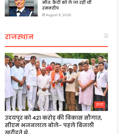
माैत: कैदी को ले जा रही थीं
रमनदीप
August 8, 2026
राजस्थान
राज्य
उदयपुर को 421 करोड़ की विकास सौगात,
सीएम भजनलाल बोले- पहले बिजली
खरीदते थे…