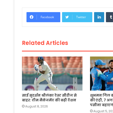
c
itt
a
ai
p
ar
e
er
ts
l
y
e
Linke
Facebook
Twitter
b
A
Li
o
p
n
o
p
k
Related Articles
k
साई सुदर्शन श्रीलंका टेस्ट सीरीज से
शुभमन गिल की 
बाहर: टीम मैनेजमेंट की बढ़ी टेंशन
की एंट्री, 7 अग
पसीना बहाएगी
August 8, 2026
August 5, 20