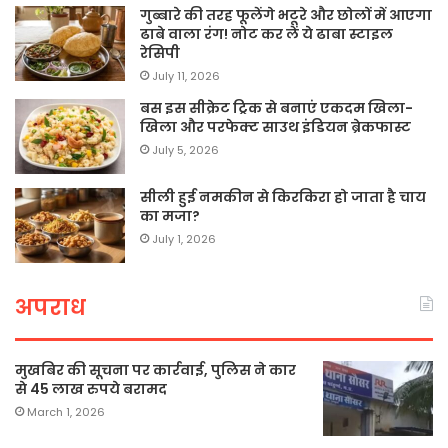
गुब्बारे की तरह फूलेंगे भटूरे और छोलों में आएगा
ढाबे वाला रंग! नोट कर लें ये ढाबा स्टाइल
रेसिपी
July 11, 2026
बस इस सीक्रेट ट्रिक से बनाएं एकदम खिला-
खिला और परफेक्ट साउथ इंडियन ब्रेकफास्ट
July 5, 2026
सीली हुई नमकीन से किरकिरा हो जाता है चाय
का मजा?
July 1, 2026
अपराध
मुखबिर की सूचना पर कार्रवाई, पुलिस ने कार
से 45 लाख रुपये बरामद
March 1, 2026