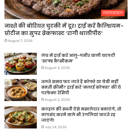
लाइफस्टाइल
नाश्ते की बोरियत चुटकी में दूर! ट्राई करें कैल्शियम-
प्रोटीन का सुपर ब्रेकफास्ट ‘रागी थालीपीठ’
August 7, 2026
लंच में ट्राई करें आलू-पनीर वाली चटपटी
‘स्टफ्ड कैप्सीकम’
August 4, 2026
तलते समय फट जाते हैं कोफ्ते या ग्रेवी नहीं
बनती क्रीमी? ट्राई करें ‘मलाई कोफ्ता’ की ये
परफेक्ट रेसिपी
August 3, 2026
कटहल की सब्जी ऐसे मसालेदार बनाएंगे, तो
नापसंद करने वाले भी उंगलियां चाटते रह
जाएंगे!
July 24, 2026