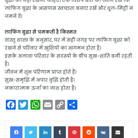
बुद्धा को नहीं रखना चाहिए। एक विशेष बात का ध्यान रखें कि
लाफिंग बुद्धा के आसपास स्वच्छता बनाए रखें और धूल-मिट्टी न
जमने दें।
लाफिंग बुद्धा से चमकती है किस्मत
वास्तु शास्त्र के अनुसार, घर में सही जगह पर लाफिंग बुद्धा को
रखने से परिवार में खुशियों का आगमन होता है।
इसके अलावा परिवार के सदस्यों के बीच सुख-शांति बनी रहती
है।
जीवन में शुभ परिणाम प्राप्त होते हैं।
सुख-समृद्धि में अपार वृद्धि होती है।
नकारात्मक ऊर्जा का नाश होता है।
F
T
W
E
C
S
a
w
h
m
o
h
c
itt
a
ai
p
ar
LinkedIn
Tumblr
Pinterest
Reddit
VKontakte
Share via Email
e
er
ts
l
y
e