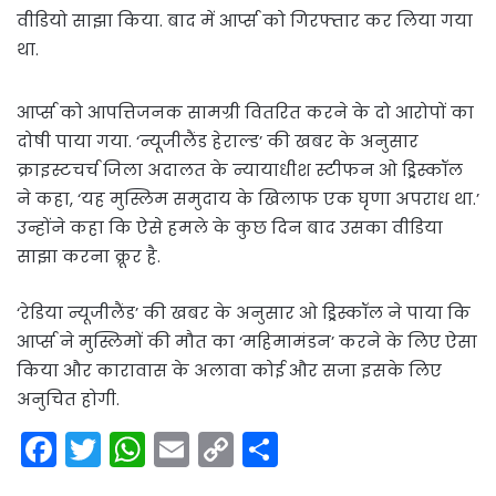
वीडियो साझा किया. बाद में आर्प्स को गिरफ्तार कर लिया गया
था.
आर्प्स को आपत्तिजनक सामग्री वितरित करने के दो आरोपों का
दोषी पाया गया. ‘न्यूजीलैंड हेराल्ड’ की खबर के अनुसार
क्राइस्टचर्च जिला अदालत के न्यायाधीश स्टीफन ओ ड्र्रिस्कॉल
ने कहा, ‘यह मुस्लिम समुदाय के खिलाफ एक घृणा अपराध था.’
उन्होंने कहा कि ऐसे हमले के कुछ दिन बाद उसका वीडिया
साझा करना क्रूर है.
‘रेडिया न्यूजीलैंड’ की खबर के अनुसार ओ ड्र्रिस्कॉल ने पाया कि
आर्प्स ने मुस्लिमों की मौत का ‘महिमामंडन’ करने के लिए ऐसा
किया और कारावास के अलावा कोई और सजा इसके लिए
अनुचित होगी.
F
T
W
E
C
S
a
w
h
m
o
h