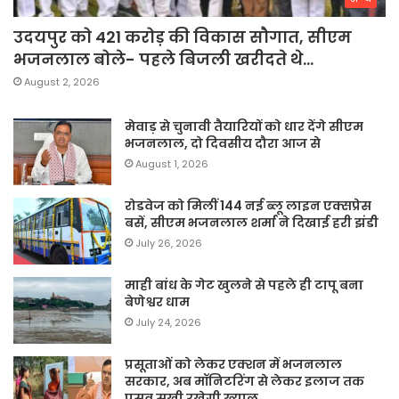
उदयपुर को 421 करोड़ की विकास सौगात, सीएम
भजनलाल बोले- पहले बिजली खरीदते थे…
August 2, 2026
मेवाड़ से चुनावी तैयारियों को धार देंगे सीएम
भजनलाल, दो दिवसीय दौरा आज से
August 1, 2026
रोडवेज को मिलीं 144 नई ब्लू लाइन एक्सप्रेस
बसें, सीएम भजनलाल शर्मा ने दिखाई हरी झंडी
July 26, 2026
माही बांध के गेट खुलने से पहले ही टापू बना
बेणेश्वर धाम
July 24, 2026
प्रसूताओं को लेकर एक्शन में भजनलाल
सरकार, अब मॉनिटरिंग से लेकर इलाज तक
प्रसव सखी रखेगी ख्याल