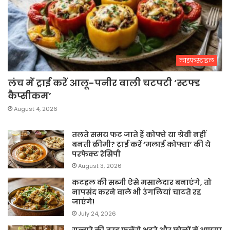
लाइफस्टाइल
लंच में ट्राई करें आलू-पनीर वाली चटपटी ‘स्टफ्ड
कैप्सीकम’
August 4, 2026
तलते समय फट जाते हैं कोफ्ते या ग्रेवी नहीं
बनती क्रीमी? ट्राई करें ‘मलाई कोफ्ता’ की ये
परफेक्ट रेसिपी
August 3, 2026
कटहल की सब्जी ऐसे मसालेदार बनाएंगे, तो
नापसंद करने वाले भी उंगलियां चाटते रह
जाएंगे!
July 24, 2026