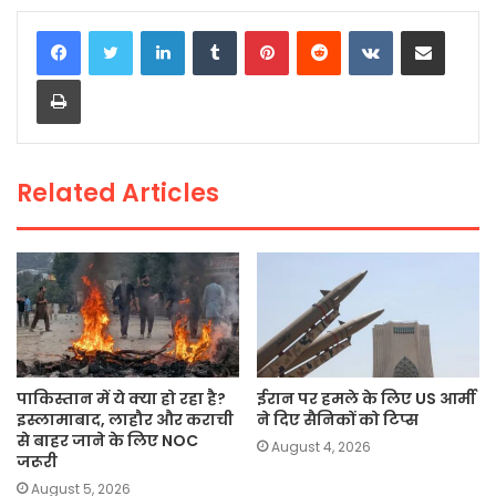
c
itt
a
ai
p
ar
LinkedIn
Tumblr
Pinterest
Reddit
VKontakte
Share via Email
e
er
ts
l
y
e
Print
b
A
Li
o
p
n
o
p
k
Related Articles
k
पाकिस्तान में ये क्या हो रहा है?
ईरान पर हमले के लिए US आर्मी
इस्लामाबाद, लाहौर और कराची
ने दिए सैनिकों को टिप्स
से बाहर जाने के लिए NOC
August 4, 2026
जरूरी
August 5, 2026