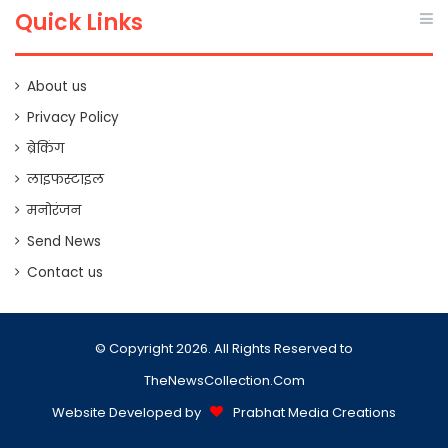
Quick Links
About us
Privacy Policy
ब्रेकिंग
लाइफस्टाइल
मनोरंजन
Send News
Contact us
© Copyright 2026. All Rights Reserved to
TheNewsCollection.Com
Website Developed by
Prabhat Media Creations