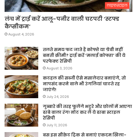
लाइफस्टाइल
लंच में ट्राई करें आलू-पनीर वाली चटपटी ‘स्टफ्ड
कैप्सीकम’
August 4, 2026
तलते समय फट जाते हैं कोफ्ते या ग्रेवी नहीं
बनती क्रीमी? ट्राई करें ‘मलाई कोफ्ता’ की ये
परफेक्ट रेसिपी
August 3, 2026
कटहल की सब्जी ऐसे मसालेदार बनाएंगे, तो
नापसंद करने वाले भी उंगलियां चाटते रह
जाएंगे!
July 24, 2026
गुब्बारे की तरह फूलेंगे भटूरे और छोलों में आएगा
ढाबे वाला रंग! नोट कर लें ये ढाबा स्टाइल
रेसिपी
July 11, 2026
बस इस सीक्रेट ट्रिक से बनाएं एकदम खिला-