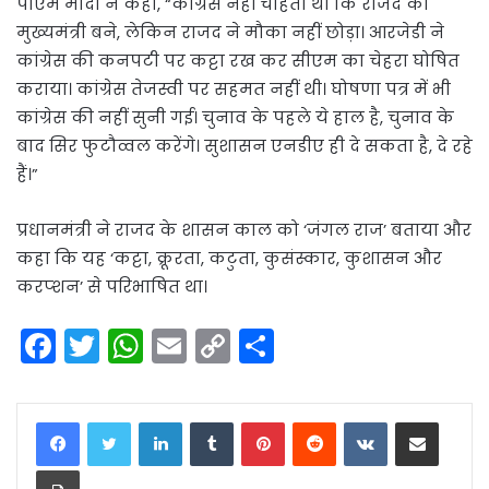
पीएम मोदी ने कहा, “कांग्रेस नहीं चाहती थी कि राजद का
मुख्यमंत्री बने, लेकिन राजद ने मौका नहीं छोड़ा। आरजेडी ने
कांग्रेस की कनपटी पर कट्टा रख कर सीएम का चेहरा घोषित
कराया। कांग्रेस तेजस्वी पर सहमत नहीं थी। घोषणा पत्र में भी
कांग्रेस की नहीं सुनी गई। चुनाव के पहले ये हाल है, चुनाव के
बाद सिर फुटौव्वल करेंगे। सुशासन एनडीए ही दे सकता है, दे रहे
हैं।”
प्रधानमंत्री ने राजद के शासन काल को ‘जंगल राज’ बताया और
कहा कि यह ‘कट्टा, क्रूरता, कटुता, कुसंस्कार, कुशासन और
करप्शन’ से परिभाषित था।
F
T
W
E
C
S
a
w
h
m
o
h
c
itt
a
ai
p
ar
LinkedIn
Tumblr
Pinterest
Reddit
VKontakte
Share via Email
e
er
ts
l
y
e
Print
b
A
Li