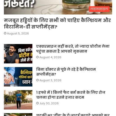
लाइफस्टाइल
मजबूत हड्डियों के लिए सभी को चाहिए कैल्शियम और
विटामिन-डी सप्लीमेंट्स?
August 5, 2026
एक्सरसाइज नहीं करते, तो ज्यादा प्रोटीन लेना
पहुंचा सकता है आपको नुकसान
August 4, 2026
बिना डॉक्टर से पूछे ले रहे हैं कैल्शियम
सप्लीमेंट्स?
August 3, 2026
1 हफ्ते में 1 किलो फैट बर्न करने के लिए रोज
चलना होगा इतने हजार कदम
July 30, 2026
चुटकी भर ‘हींग’ के ये जादुई फायदे आपको कर