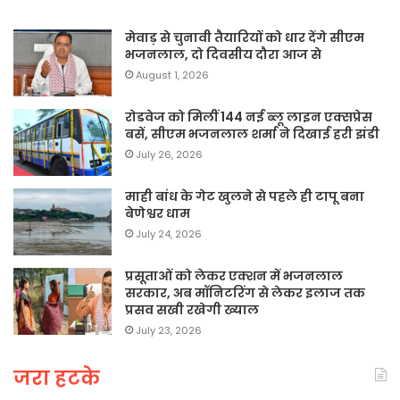
मेवाड़ से चुनावी तैयारियों को धार देंगे सीएम
भजनलाल, दो दिवसीय दौरा आज से
August 1, 2026
रोडवेज को मिलीं 144 नई ब्लू लाइन एक्सप्रेस
बसें, सीएम भजनलाल शर्मा ने दिखाई हरी झंडी
July 26, 2026
माही बांध के गेट खुलने से पहले ही टापू बना
बेणेश्वर धाम
July 24, 2026
प्रसूताओं को लेकर एक्शन में भजनलाल
सरकार, अब मॉनिटरिंग से लेकर इलाज तक
प्रसव सखी रखेगी ख्याल
July 23, 2026
जरा हटके