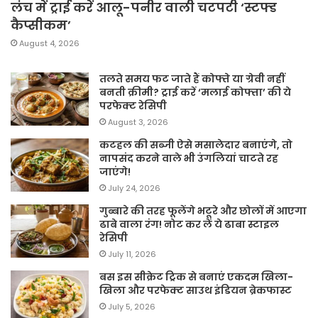
लंच में ट्राई करें आलू-पनीर वाली चटपटी ‘स्टफ्ड
कैप्सीकम’
August 4, 2026
तलते समय फट जाते हैं कोफ्ते या ग्रेवी नहीं
बनती क्रीमी? ट्राई करें ‘मलाई कोफ्ता’ की ये
परफेक्ट रेसिपी
August 3, 2026
कटहल की सब्जी ऐसे मसालेदार बनाएंगे, तो
नापसंद करने वाले भी उंगलियां चाटते रह
जाएंगे!
July 24, 2026
गुब्बारे की तरह फूलेंगे भटूरे और छोलों में आएगा
ढाबे वाला रंग! नोट कर लें ये ढाबा स्टाइल
रेसिपी
July 11, 2026
बस इस सीक्रेट ट्रिक से बनाएं एकदम खिला-
खिला और परफेक्ट साउथ इंडियन ब्रेकफास्ट
July 5, 2026