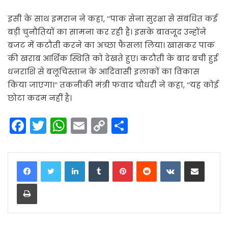
इसी के साथ इमरान ने कहा, ‘‘पाक सेना सुरक्षा से संबंधित कई
बड़ी चुनौतियों का सामना कर रही है। इसके बावजूद उन्होंने
बजट में कटौती करने का अच्छा फैसला लिया। खासकर पाक
की खराब आर्थिक स्थिति को देखते हुए। कटौती के बाद बची हुई
धनराशि से बलूचिस्तान के आदिवासी इलाकों का विकास
किया जाएगा।’’ तकनीकी मंत्री फवाद चौधरी ने कहा, ‘‘यह कोई
छोटा कदम नहीं है।
F
T
W
E
C
S
a
w
h
m
o
h
c
itt
a
ai
p
ar
LinkedIn
Tumblr
Pinterest
Reddit
VKontakte
Share via Email
e
er
ts
l
y
e
Print
b
A
Li
o
p
n
o
p
k