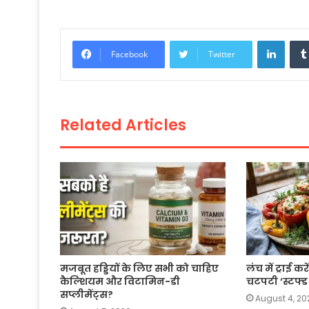
a
w
h
m
o
h
c
itt
a
ai
p
ar
e
er
ts
l
y
e
Linke
Facebook
Twitter
b
A
Li
o
p
n
o
p
k
Related Articles
k
मजबूत हड्डियों के लिए सभी को चाहिए
लंच में ट्राई 
कैल्शियम और विटामिन-डी
चटपटी ‘स्टफ्ड
सप्लीमेंट्स?
August 4, 20