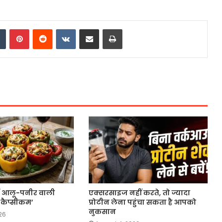
dIn
Tumblr
Pinterest
Reddit
VKontakte
Share via Email
Print
करें आलू-पनीर वाली
एक्सरसाइज नहीं करते, तो ज्यादा
 कैप्सीकम’
प्रोटीन लेना पहुंचा सकता है आपको
नुकसान
26