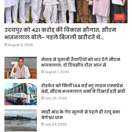
राज्य
उदयपुर को 421 करोड़ की विकास सौगात, सीएम
भजनलाल बोले- पहले बिजली खरीदते थे…
August 2, 2026
मेवाड़ से चुनावी तैयारियों को धार देंगे सीएम
भजनलाल, दो दिवसीय दौरा आज से
August 1, 2026
रोडवेज को मिलीं 144 नई ब्लू लाइन एक्सप्रेस
बसें, सीएम भजनलाल शर्मा ने दिखाई हरी झंडी
July 26, 2026
माही बांध के गेट खुलने से पहले ही टापू बना
बेणेश्वर धाम
July 24, 2026