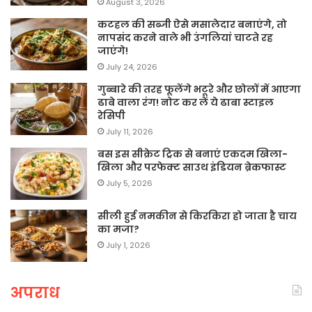
August 3, 2026
कटहल की सब्जी ऐसे मसालेदार बनाएंगे, तो
नापसंद करने वाले भी उंगलियां चाटते रह
जाएंगे!
July 24, 2026
गुब्बारे की तरह फूलेंगे भटूरे और छोलों में आएगा
ढाबे वाला रंग! नोट कर लें ये ढाबा स्टाइल
रेसिपी
July 11, 2026
बस इस सीक्रेट ट्रिक से बनाएं एकदम खिला-
खिला और परफेक्ट साउथ इंडियन ब्रेकफास्ट
July 5, 2026
सीली हुई नमकीन से किरकिरा हो जाता है चाय
का मजा?
July 1, 2026
अपराध