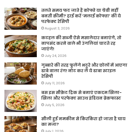
तलते समय फट जाते हैं कोफ्ते या ग्रेवी नहीं
बनती क्रीमी? ट्राई करें ‘मलाई कोफ्ता’ की ये
परफेक्ट रेसिपी
August 3, 2026
कटहल की सब्जी ऐसे मसालेदार बनाएंगे, तो
नापसंद करने वाले भी उंगलियां चाटते रह
जाएंगे!
July 24, 2026
गुब्बारे की तरह फूलेंगे भटूरे और छोलों में आएगा
ढाबे वाला रंग! नोट कर लें ये ढाबा स्टाइल
रेसिपी
July 11, 2026
बस इस सीक्रेट ट्रिक से बनाएं एकदम खिला-
खिला और परफेक्ट साउथ इंडियन ब्रेकफास्ट
July 5, 2026
सीली हुई नमकीन से किरकिरा हो जाता है चाय
का मजा?
July 1, 2026