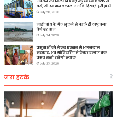
रोडवेज को मिलीं 144 नई ब्लू लाइन एक्सप्रेस
बसें, सीएम भजनलाल शर्मा ने दिखाई हरी झंडी
July 26, 2026
माही बांध के गेट खुलने से पहले ही टापू बना
बेणेश्वर धाम
July 24, 2026
प्रसूताओं को लेकर एक्शन में भजनलाल
सरकार, अब मॉनिटरिंग से लेकर इलाज तक
प्रसव सखी रखेगी ख्याल
July 23, 2026
जरा हटके