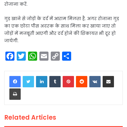
रोजाना करें.
गुड़ खाने से जोड़ों के दर्द में आराम मिलता है. अगर रोजाना गुड़
का एक छोटा पीस अदरक के साथ मिला कर खाया जाए तो
जोड़ों में मजबूती आएगी और दर्द होने की शिकायत भी दूर हो
जायेगी.
F
T
W
E
C
S
a
w
h
m
o
h
c
itt
a
ai
p
ar
LinkedIn
Tumblr
Pinterest
Reddit
VKontakte
Share via Email
e
er
ts
l
y
e
Print
b
A
Li
o
p
n
o
p
k
Related Articles
k