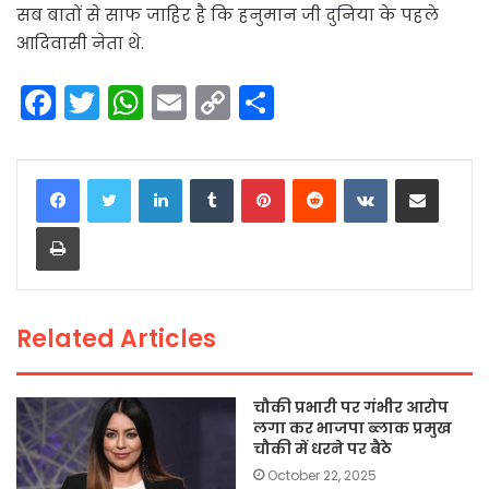
सब बातों से साफ जाहिर है कि हनुमान जी दुनिया के पहले
आदिवासी नेता थे.
F
T
W
E
C
S
a
w
h
m
o
h
c
itt
a
ai
p
ar
LinkedIn
Tumblr
Pinterest
Reddit
VKontakte
Share via Email
e
er
ts
l
y
e
Print
b
A
Li
o
p
n
o
p
k
Related Articles
k
चौकी प्रभारी पर गंभीर आरोप
लगा कर भाजपा ब्लाक प्रमुख
चौकी में धरने पर बैठे
October 22, 2025