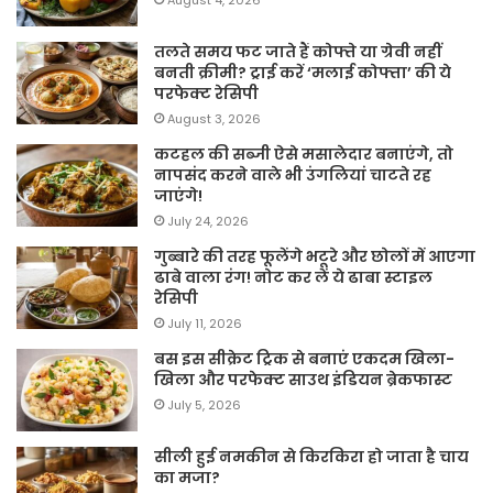
August 4, 2026
तलते समय फट जाते हैं कोफ्ते या ग्रेवी नहीं
बनती क्रीमी? ट्राई करें ‘मलाई कोफ्ता’ की ये
परफेक्ट रेसिपी
August 3, 2026
कटहल की सब्जी ऐसे मसालेदार बनाएंगे, तो
नापसंद करने वाले भी उंगलियां चाटते रह
जाएंगे!
July 24, 2026
गुब्बारे की तरह फूलेंगे भटूरे और छोलों में आएगा
ढाबे वाला रंग! नोट कर लें ये ढाबा स्टाइल
रेसिपी
July 11, 2026
बस इस सीक्रेट ट्रिक से बनाएं एकदम खिला-
खिला और परफेक्ट साउथ इंडियन ब्रेकफास्ट
July 5, 2026
सीली हुई नमकीन से किरकिरा हो जाता है चाय
का मजा?