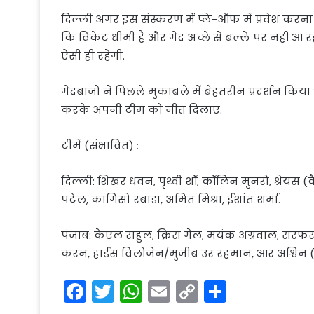
दिल्ली अगर इस संस्करण में प्ले-ऑफ में प्रवेश करना
कि विकेट धीमी है और गेंद अच्छे से बल्ले पर नहीं आ रह
ऐसी ही रहेगी.
गेंदबाजों ने पिछले मुकाबले में बेहतरीन प्रदर्शन किय
करके अपनी टीम को जीत दिलाएं.
टीमें (संभावित) :
दिल्ली: शिखर धवन, पृथ्वी शॉ, कॉलिन मुनरो, श्रेयस 
पटेल, कागिसो रबाडा, अमित मिश्रा, ईशांत शर्मा.
पंजाब: केएल राहुल, क्रिस गेल, मयंक अग्रवाल, सर
करन, हार्डस विलोजेन/मुजीब उर रहमान, आर अश्विन (
F
T
W
E
C
S
a
w
h
m
o
h