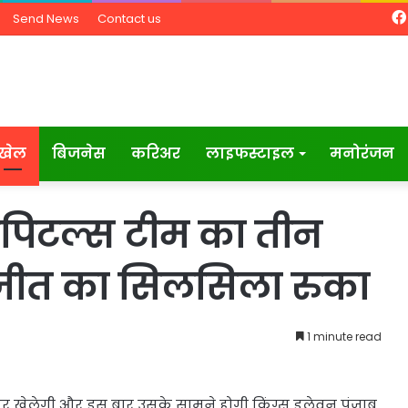
Send News
Contact us
खेल
बिजनेस
करिअर
लाइफस्टाइल
मनोरंजन
कैपिटल्स टीम का तीन
ा जीत का सिलसिला रुका
1 minute read
 खेलेगी और इस बार उसके सामने होगी किंग्स इलेवन पंजाब