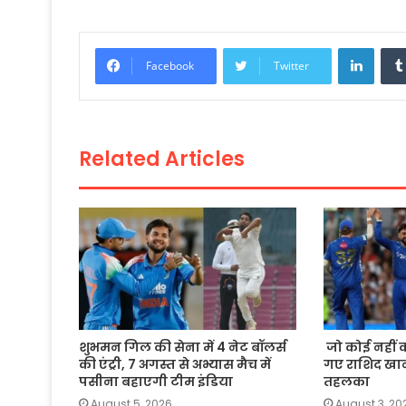
c
itt
a
ai
p
ar
e
er
ts
l
y
e
Linke
Facebook
Twitter
b
A
Li
o
p
n
o
p
k
Related Articles
k
शुभमन गिल की सेना में 4 नेट बॉलर्स
जो कोई नहीं
की एंट्री, 7 अगस्त से अभ्यास मैच में
गए राशिद खान, 
पसीना बहाएगी टीम इंडिया
तहलका
August 5, 2026
August 3, 20