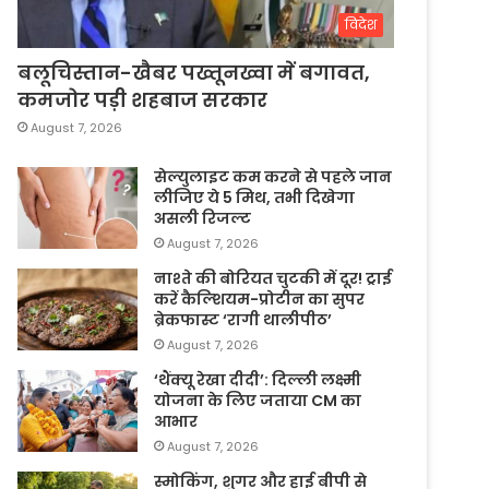
विदेश
बलूचिस्तान-खैबर पख्तूनख्वा में बगावत,
कमजोर पड़ी शहबाज सरकार
August 7, 2026
सेल्युलाइट कम करने से पहले जान
लीजिए ये 5 मिथ, तभी दिखेगा
असली रिजल्ट
August 7, 2026
नाश्ते की बोरियत चुटकी में दूर! ट्राई
करें कैल्शियम-प्रोटीन का सुपर
ब्रेकफास्ट ‘रागी थालीपीठ’
August 7, 2026
‘थैंक्यू रेखा दीदी’: दिल्ली लक्ष्मी
योजना के लिए जताया CM का
आभार
August 7, 2026
स्मोकिंग, शुगर और हाई बीपी से