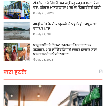
रोडवेज को मिलीं 144 नई ब्लू लाइन एक्सप्रेस
बसें, सीएम भजनलाल शर्मा ने दिखाई हरी झंडी
July 26, 2026
माही बांध के गेट खुलने से पहले ही टापू बना
बेणेश्वर धाम
July 24, 2026
प्रसूताओं को लेकर एक्शन में भजनलाल
सरकार, अब मॉनिटरिंग से लेकर इलाज तक
प्रसव सखी रखेगी ख्याल
July 23, 2026
जरा हटके