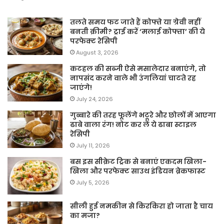
तलते समय फट जाते हैं कोफ्ते या ग्रेवी नहीं
बनती क्रीमी? ट्राई करें ‘मलाई कोफ्ता’ की ये
परफेक्ट रेसिपी
August 3, 2026
कटहल की सब्जी ऐसे मसालेदार बनाएंगे, तो
नापसंद करने वाले भी उंगलियां चाटते रह
जाएंगे!
July 24, 2026
गुब्बारे की तरह फूलेंगे भटूरे और छोलों में आएगा
ढाबे वाला रंग! नोट कर लें ये ढाबा स्टाइल
रेसिपी
July 11, 2026
बस इस सीक्रेट ट्रिक से बनाएं एकदम खिला-
खिला और परफेक्ट साउथ इंडियन ब्रेकफास्ट
July 5, 2026
सीली हुई नमकीन से किरकिरा हो जाता है चाय
का मजा?