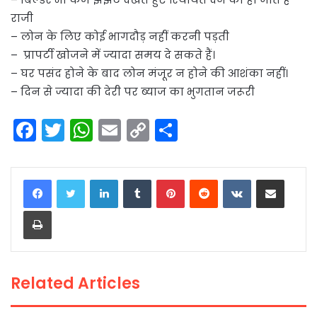
राजी
– लोन के लिए कोई भागदौड़ नहीं करनी पड़ती
– प्रापर्टी खोजने में ज्यादा समय दे सकते हैं।
– घर पसंद होने के बाद लोन मंजूर न होने की आशंका नहीं।
– दिन से ज्यादा की देरी पर ब्याज का भुगतान जरूरी
F
T
W
E
C
S
a
w
h
m
o
h
c
itt
a
ai
p
ar
LinkedIn
Tumblr
Pinterest
Reddit
VKontakte
Share via Email
e
er
ts
l
y
e
Print
b
A
Li
o
p
n
o
p
k
Related Articles
k