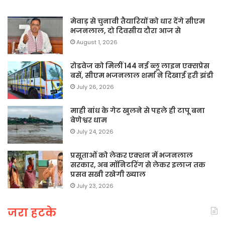
मेवाड़ से चुनावी तैयारियों को धार देंगे सीएम
भजनलाल, दो दिवसीय दौरा आज से
August 1, 2026
रोडवेज को मिलीं 144 नई ब्लू लाइन एक्सप्रेस
बसें, सीएम भजनलाल शर्मा ने दिखाई हरी झंडी
July 26, 2026
माही बांध के गेट खुलने से पहले ही टापू बना
बेणेश्वर धाम
July 24, 2026
प्रसूताओं को लेकर एक्शन में भजनलाल
सरकार, अब मॉनिटरिंग से लेकर इलाज तक
प्रसव सखी रखेगी ख्याल
July 23, 2026
जरा हटके