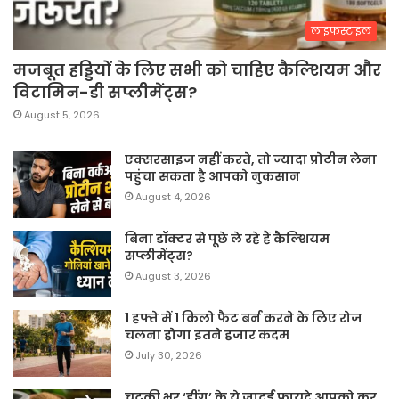
लाइफस्टाइल
मजबूत हड्डियों के लिए सभी को चाहिए कैल्शियम और
विटामिन-डी सप्लीमेंट्स?
August 5, 2026
एक्सरसाइज नहीं करते, तो ज्यादा प्रोटीन लेना
पहुंचा सकता है आपको नुकसान
August 4, 2026
बिना डॉक्टर से पूछे ले रहे हैं कैल्शियम
सप्लीमेंट्स?
August 3, 2026
1 हफ्ते में 1 किलो फैट बर्न करने के लिए रोज
चलना होगा इतने हजार कदम
July 30, 2026
चुटकी भर ‘हींग’ के ये जादुई फायदे आपको कर