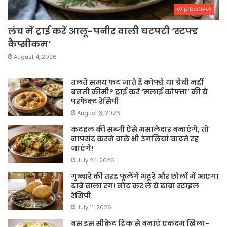
लाइफस्टाइल
लंच में ट्राई करें आलू-पनीर वाली चटपटी ‘स्टफ्ड
कैप्सीकम’
August 4, 2026
तलते समय फट जाते हैं कोफ्ते या ग्रेवी नहीं
बनती क्रीमी? ट्राई करें ‘मलाई कोफ्ता’ की ये
परफेक्ट रेसिपी
August 3, 2026
कटहल की सब्जी ऐसे मसालेदार बनाएंगे, तो
नापसंद करने वाले भी उंगलियां चाटते रह
जाएंगे!
July 24, 2026
गुब्बारे की तरह फूलेंगे भटूरे और छोलों में आएगा
ढाबे वाला रंग! नोट कर लें ये ढाबा स्टाइल
रेसिपी
July 11, 2026
बस इस सीक्रेट ट्रिक से बनाएं एकदम खिला-