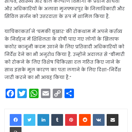
सचिव, स्वास्थ्य और बाल कल्याण विभागों के प्रधान सचिवों
और अधिकारियों के अलावा मुजफ्फरपुर के जिलाधिकारी और
सिविल सर्जन को उत्तरदाता के रूप में शामिल किया है.
याचिकाकर्ता ने ‘चमकी बुखार’ की रोकथाम में अपने कर्तव्य
के निर्वहन में शिथिलता के दोषी पाए गए लोगों के खिलाफ
कठोर कानूनी कदम उठाने के लिए प्रतिवादी अधिकारियों को
निर्देश देने का भी अनुरोध किया है. उन्होंने अदालत से “बीमारी
को रोकने के लिए विशेष चिकित्सा दल गठित किए जाने के
साथ इसके मूल कारण का पता लगाने के लिए दिशा-निर्देश
जारी करने का भी आग्रह किया है.”
F
T
W
E
C
S
a
w
h
m
o
h
c
itt
a
ai
p
ar
LinkedIn
Tumblr
Pinterest
Reddit
VKontakte
Share via Email
e
er
ts
l
y
e
Print
b
A
Li