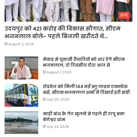
राज्य
उदयपुर को 421 करोड़ की विकास सौगात, सीएम
भजनलाल बोले- पहले बिजली खरीदते थे…
August 2, 2026
मेवाड़ से चुनावी तैयारियों को धार देंगे सीएम
भजनलाल, दो दिवसीय दौरा आज से
August 1, 2026
रोडवेज को मिलीं 144 नई ब्लू लाइन एक्सप्रेस
बसें, सीएम भजनलाल शर्मा ने दिखाई हरी झंडी
July 26, 2026
माही बांध के गेट खुलने से पहले ही टापू बना
बेणेश्वर धाम
July 24, 2026