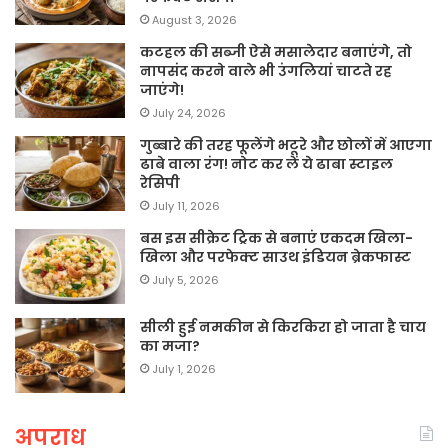
August 3, 2026
कटहल की सब्जी ऐसे मसालेदार बनाएंगे, तो
नापसंद करने वाले भी उंगलियां चाटते रह
जाएंगे!
July 24, 2026
गुब्बारे की तरह फूलेंगे भटूरे और छोलों में आएगा
ढाबे वाला रंग! नोट कर लें ये ढाबा स्टाइल
रेसिपी
July 11, 2026
बस इस सीक्रेट ट्रिक से बनाएं एकदम खिला-
खिला और परफेक्ट साउथ इंडियन ब्रेकफास्ट
July 5, 2026
सीली हुई नमकीन से किरकिरा हो जाता है चाय
का मजा?
July 1, 2026
अपराध