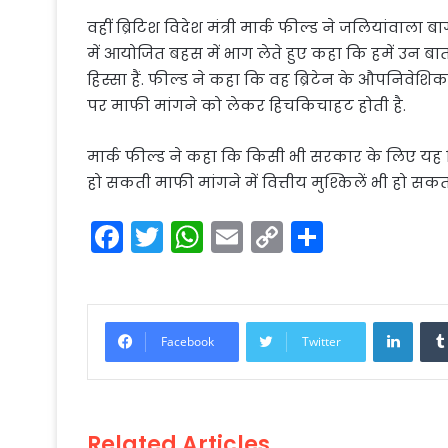
वहीं ब्रिटिश विदेश मंत्री मार्क फील्ड ने जलियांवा
में आयोजित बहस में भाग लेते हुए कहा कि हमें उन ब
हिस्सा हैं. फील्ड ने कहा कि वह ब्रिटेन के औपनिवेशिक
पर माफी मांगने को लेकर हिचकिचाहट होती है.
मार्क फील्ड ने कहा कि किसी भी सरकार के लिए यह 
हो सकती माफी मांगने में वित्तीय मुश्किलें भी हो सकती 
F
T
W
E
C
S
a
w
h
m
o
h
c
itt
a
ai
p
ar
e
er
ts
l
y
e
Linke
Facebook
Twitter
b
A
Li
o
p
n
o
p
k
Related Articles