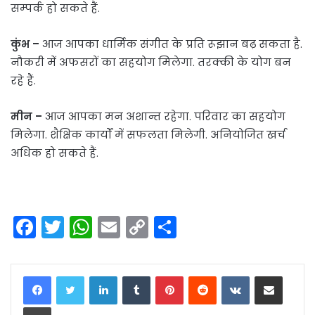
सम्पर्क हो सकते हैं.
कुंभ –
आज आपका धार्मिक संगीत के प्रति रूझान बढ़ सकता है.
नौकरी में अफसरों का सहयोग मिलेगा. तरक्की के योग बन
रहे हैं.
मीन –
आज आपका मन अशान्त रहेगा. परिवार का सहयोग
मिलेगा. शैक्षिक कार्यों में सफलता मिलेगी. अनियोजित खर्च
अधिक हो सकते हैं.
F
T
W
E
C
S
a
w
h
m
o
h
c
itt
a
ai
p
ar
LinkedIn
Tumblr
Pinterest
Reddit
VKontakte
Share via Email
e
er
ts
l
y
e
Print