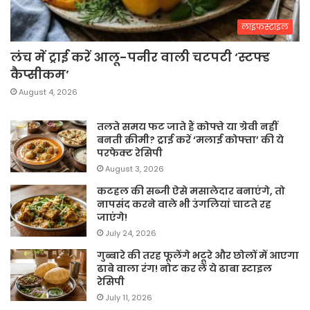
लाइफस्टाइल
लंच में ट्राई करें आलू-पनीर वाली चटपटी ‘स्टफ्ड
कैप्सीकम’
August 4, 2026
तलते समय फट जाते हैं कोफ्ते या ग्रेवी नहीं
बनती क्रीमी? ट्राई करें ‘मलाई कोफ्ता’ की ये
परफेक्ट रेसिपी
August 3, 2026
कटहल की सब्जी ऐसे मसालेदार बनाएंगे, तो
नापसंद करने वाले भी उंगलियां चाटते रह
जाएंगे!
July 24, 2026
गुब्बारे की तरह फूलेंगे भटूरे और छोलों में आएगा
ढाबे वाला रंग! नोट कर लें ये ढाबा स्टाइल
रेसिपी
July 11, 2026