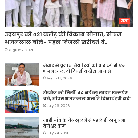
राज्य
उदयपुर को 421 करोड़ की विकास सौगात, सीएम
भजनलाल बोले- पहले बिजली खरीदते थे…
August 2, 2026
मेवाड़ से चुनावी तैयारियों को धार देंगे सीएम
भजनलाल, दो दिवसीय दौरा आज से
August 1, 2026
रोडवेज को मिलीं 144 नई ब्लू लाइन एक्सप्रेस
बसें, सीएम भजनलाल शर्मा ने दिखाई हरी झंडी
July 26, 2026
माही बांध के गेट खुलने से पहले ही टापू बना
बेणेश्वर धाम
July 24, 2026