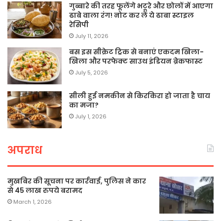
गुब्बारे की तरह फूलेंगे भटूरे और छोलों में आएगा
ढाबे वाला रंग! नोट कर लें ये ढाबा स्टाइल
रेसिपी
July 11, 2026
बस इस सीक्रेट ट्रिक से बनाएं एकदम खिला-
खिला और परफेक्ट साउथ इंडियन ब्रेकफास्ट
July 5, 2026
सीली हुई नमकीन से किरकिरा हो जाता है चाय
का मजा?
July 1, 2026
अपराध
मुखबिर की सूचना पर कार्रवाई, पुलिस ने कार
से 45 लाख रुपये बरामद
March 1, 2026