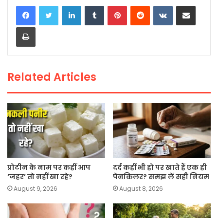
c
itt
a
ai
p
ar
LinkedIn
Tumblr
Pinterest
Reddit
VKontakte
Share via Email
e
er
ts
l
y
e
Print
b
A
Li
o
p
n
o
p
k
Related Articles
k
प्रोटीन के नाम पर कहीं आप
दर्द कहीं भी हो पर खाते हैं एक ही
‘जहर’ तो नहीं खा रहे?
पेनकिलर? समझ लें सही नियम
August 9, 2026
August 8, 2026