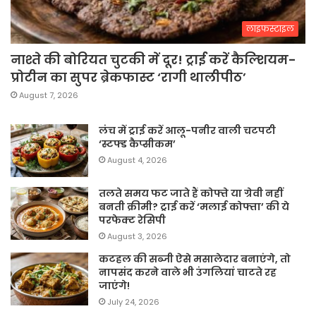
लाइफस्टाइल
नाश्ते की बोरियत चुटकी में दूर! ट्राई करें कैल्शियम-
प्रोटीन का सुपर ब्रेकफास्ट ‘रागी थालीपीठ’
August 7, 2026
लंच में ट्राई करें आलू-पनीर वाली चटपटी
‘स्टफ्ड कैप्सीकम’
August 4, 2026
तलते समय फट जाते हैं कोफ्ते या ग्रेवी नहीं
बनती क्रीमी? ट्राई करें ‘मलाई कोफ्ता’ की ये
परफेक्ट रेसिपी
August 3, 2026
कटहल की सब्जी ऐसे मसालेदार बनाएंगे, तो
नापसंद करने वाले भी उंगलियां चाटते रह
जाएंगे!
July 24, 2026