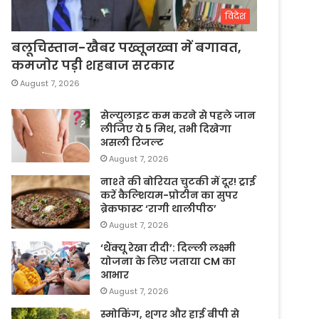
विदेश
बलूचिस्तान-खैबर पख्तूनख्वा में बगावत,
कमजोर पड़ी शहबाज सरकार
August 7, 2026
सेल्युलाइट कम करने से पहले जान
लीजिए ये 5 मिथ, तभी दिखेगा
असली रिजल्ट
August 7, 2026
नाश्ते की बोरियत चुटकी में दूर! ट्राई
करें कैल्शियम-प्रोटीन का सुपर
ब्रेकफास्ट ‘रागी थालीपीठ’
August 7, 2026
‘थैंक्यू रेखा दीदी’: दिल्ली लक्ष्मी
योजना के लिए जताया CM का
आभार
August 7, 2026
स्मोकिंग, शुगर और हाई बीपी से