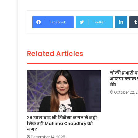
c
itt
a
ai
p
ar
e
er
ts
l
y
e
Linke
Facebook
Twitter
b
A
Li
o
p
n
o
p
k
Related Articles
k
चौकी प्रभारी
भाजपा ब्लाक प
बैठे
October 22, 
28 साल बाद भी सिनेमा जगत में नहीं
मिल रही Mahima Chaudhry को
जगह
December 14, 2025