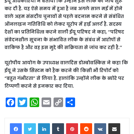
ईयू अधिकारियों ने बताया कि उन्होंने इस लीक की जांच शुरू
कर दी है. यह ऐसे समय में हुआ है जब अगले साल मई में होने
वाले अहम संसदीय चुनावों से पहले बदनाम करने से संबंधित
ऑनलाइन गतिविधि को लेकर यूरोप में हाई अलर्ट है. सदस्य
देशों का प्रतिनिधित्व करने वाली ईयू परिषद ने कहा, ‘‘परिषद
संवेदनशील सूचना के संभावित लीक के संबंध में आरोपों से
वाकिफ है और वह इस मुद्दे की सक्रियता से जांच कर रही है.’’
यूरोपीय आयोग के उपाध्यक्ष वालदिस डोम्बोवस्किस ने कहा कि
ईयू ने उसके सिस्टम को हैक करने की किसी भी रिपोर्ट को
“बहुत गंभीरता” से लिया है. हालांकि उन्होंने लीक के ब्योरे पर
टिप्पणी करने से इनकार कर दिया.
F
T
W
E
C
S
a
w
h
m
o
h
c
itt
a
ai
p
ar
LinkedIn
Tumblr
Pinterest
Reddit
VKontakte
Share via Email
e
er
ts
l
y
e