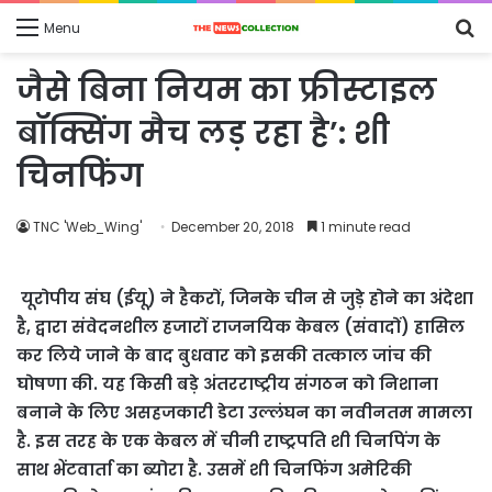
S
Menu
fo
जैसे बिना नियम का फ्रीस्‍टाइल
बॉक्सिंग मैच लड़ रहा है’: शी
चिनफिंग
TNC 'Web_Wing'
December 20, 2018
1 minute read
यूरोपीय संघ (ईयू) ने हैकरों, जिनके चीन से जुड़े होने का अंदेशा
है, द्वारा संवेदनशील हजारों राजनयिक केबल (संवादों) हासिल
कर लिये जाने के बाद बुधवार को इसकी तत्काल जांच की
घोषणा की. यह किसी बड़े अंतरराष्ट्रीय संगठन को निशाना
बनाने के लिए असहजकारी डेटा उल्लंघन का नवीनतम मामला
है. इस तरह के एक केबल में चीनी राष्ट्रपति शी चिनपिंग के
साथ भेंटवार्ता का ब्योरा है. उसमें शी चिनफिंग अमेरिकी