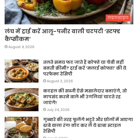
लाइफस्टाइल
लंच में ट्राई करें आलू-पनीर वाली चटपटी ‘स्टफ्ड
कैप्सीकम’
August 4, 2026
तलते समय फट जाते हैं कोफ्ते या ग्रेवी नहीं
बनती क्रीमी? ट्राई करें ‘मलाई कोफ्ता’ की ये
परफेक्ट रेसिपी
August 3, 2026
कटहल की सब्जी ऐसे मसालेदार बनाएंगे, तो
नापसंद करने वाले भी उंगलियां चाटते रह
जाएंगे!
July 24, 2026
गुब्बारे की तरह फूलेंगे भटूरे और छोलों में आएगा
ढाबे वाला रंग! नोट कर लें ये ढाबा स्टाइल
रेसिपी