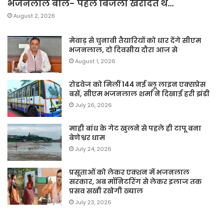
भजनलाल बोले- पहले बिजली खरीदते थे…
August 2, 2026
मेवाड़ से चुनावी तैयारियों को धार देंगे सीएम
भजनलाल, दो दिवसीय दौरा आज से
August 1, 2026
रोडवेज को मिलीं 144 नई ब्लू लाइन एक्सप्रेस
बसें, सीएम भजनलाल शर्मा ने दिखाई हरी झंडी
July 26, 2026
माही बांध के गेट खुलने से पहले ही टापू बना
बेणेश्वर धाम
July 24, 2026
प्रसूताओं को लेकर एक्शन में भजनलाल
सरकार, अब मॉनिटरिंग से लेकर इलाज तक
प्रसव सखी रखेगी ख्याल
July 23, 2026