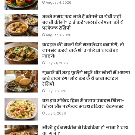
August 4, 2026
तलते समय फट जाते हैं कोफ्ते या ग्रेवी नहीं
बनती क्रीमी? ट्राई करें ‘मलाई कोफ्ता’ की ये
परफेक्ट रेसिपी
August 3, 2026
कटहल की सब्जी ऐसे मसालेदार बनाएंगे, तो
नापसंद करने वाले भी उंगलियां चाटते रह
जाएंगे!
July 24, 2026
गुब्बारे की तरह फूलेंगे भटूरे और छोलों में आएगा
ढाबे वाला रंग! नोट कर लें ये ढाबा स्टाइल
रेसिपी
July 11, 2026
बस इस सीक्रेट ट्रिक से बनाएं एकदम खिला-
खिला और परफेक्ट साउथ इंडियन ब्रेकफास्ट
July 5, 2026
सीली हुई नमकीन से किरकिरा हो जाता है चाय
का मजा?