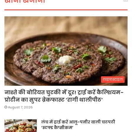
खाना खजाना
लाइफस्टाइल
नाश्ते की बोरियत चुटकी में दूर! ट्राई करें कैल्शियम-
प्रोटीन का सुपर ब्रेकफास्ट ‘रागी थालीपीठ’
August 7, 2026
लंच में ट्राई करें आलू-पनीर वाली चटपटी
‘स्टफ्ड कैप्सीकम’