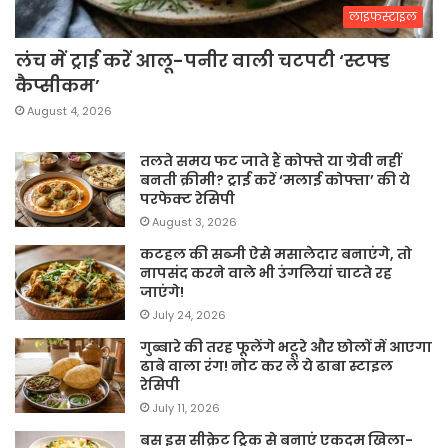
लाइफस्टाइल
लंच में ट्राई करें आलू-पनीर वाली चटपटी ‘स्टफ्ड
कैप्सीकम’
August 4, 2026
तलते समय फट जाते हैं कोफ्ते या ग्रेवी नहीं
बनती क्रीमी? ट्राई करें ‘मलाई कोफ्ता’ की ये
परफेक्ट रेसिपी
August 3, 2026
कटहल की सब्जी ऐसे मसालेदार बनाएंगे, तो
नापसंद करने वाले भी उंगलियां चाटते रह
जाएंगे!
July 24, 2026
गुब्बारे की तरह फूलेंगे भटूरे और छोलों में आएगा
ढाबे वाला रंग! नोट कर लें ये ढाबा स्टाइल
रेसिपी
July 11, 2026
बस इस सीक्रेट ट्रिक से बनाएं एकदम खिला-