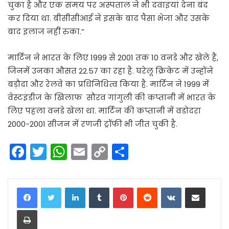
चुका है और एक समय पर अस्पताल ने भी दवाइयां देना बंद
कर दिया था. बीसीसीआई ने इसके बाद पैसा भेजा और उसके
बाद इलाज नहीं रुका.”
मार्टिन ने भारत के लिए 1999 से 2001 तक 10 वनडे और खेले हैं,
जिनमें उनका औसत 22.57 का रहा है. घरेलू क्रिकेट में उन्होंने
बड़ौदा और रेलवे का प्रधिनिधित्व किया है. मार्टिन ने 1999 में
वेस्टइंडीज के खिलाफ सौरव गांगुली की कप्तानी में भारत के
लिए पहला वनडे खेला था. मार्टिन की कप्तानी में वडोदरा
2000-2001 सीजन में रणजी ट्रॉफी भी जीत चुकी है.
F
T
W
E
C
S
a
w
h
m
o
h
c
itt
a
ai
p
ar
LinkedIn
Tumblr
Pinterest
Reddit
VKontakte
Share via Email
e
er
ts
l
y
e
Print
b
A
Li