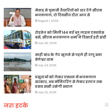
मेवाड़ से चुनावी तैयारियों को धार देंगे सीएम
भजनलाल, दो दिवसीय दौरा आज से
August 1, 2026
रोडवेज को मिलीं 144 नई ब्लू लाइन एक्सप्रेस
बसें, सीएम भजनलाल शर्मा ने दिखाई हरी झंडी
July 26, 2026
माही बांध के गेट खुलने से पहले ही टापू बना
बेणेश्वर धाम
July 24, 2026
प्रसूताओं को लेकर एक्शन में भजनलाल
सरकार, अब मॉनिटरिंग से लेकर इलाज तक
प्रसव सखी रखेगी ख्याल
July 23, 2026
जरा हटके