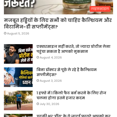
लाइफस्टाइल
मजबूत हड्डियों के लिए सभी को चाहिए कैल्शियम और
विटामिन-डी सप्लीमेंट्स?
August 5, 2026
एक्सरसाइज नहीं करते, तो ज्यादा प्रोटीन लेना
पहुंचा सकता है आपको नुकसान
August 4, 2026
बिना डॉक्टर से पूछे ले रहे हैं कैल्शियम
सप्लीमेंट्स?
August 3, 2026
1 हफ्ते में 1 किलो फैट बर्न करने के लिए रोज
चलना होगा इतने हजार कदम
July 30, 2026
चुटकी भर ‘हींग’ के ये जादुई फायदे आपको कर