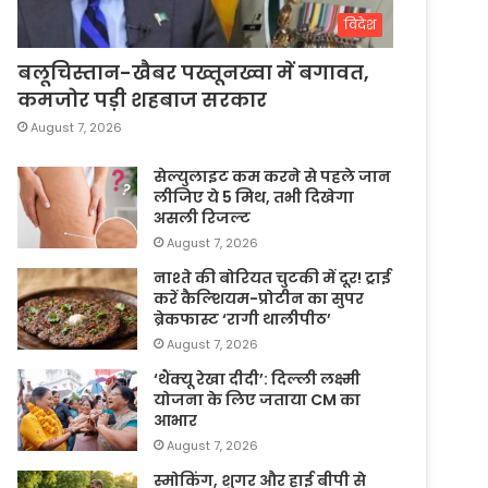
विदेश
बलूचिस्तान-खैबर पख्तूनख्वा में बगावत,
कमजोर पड़ी शहबाज सरकार
August 7, 2026
सेल्युलाइट कम करने से पहले जान
लीजिए ये 5 मिथ, तभी दिखेगा
असली रिजल्ट
August 7, 2026
नाश्ते की बोरियत चुटकी में दूर! ट्राई
करें कैल्शियम-प्रोटीन का सुपर
ब्रेकफास्ट ‘रागी थालीपीठ’
August 7, 2026
‘थैंक्यू रेखा दीदी’: दिल्ली लक्ष्मी
योजना के लिए जताया CM का
आभार
August 7, 2026
स्मोकिंग, शुगर और हाई बीपी से