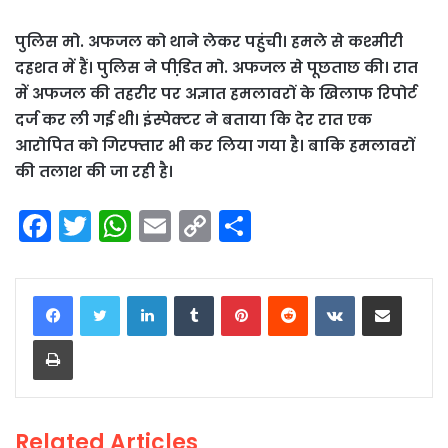
पुलिस मो. अफजल को थाने लेकर पहुंची। हमले से कश्मीरी
दहशत में हैं। पुलिस ने पीडि़त मो. अफजल से पूछताछ की। रात
में अफजल की तहरीर पर अज्ञात हमलावरों के खिलाफ रिपोर्ट
दर्ज कर ली गई थी। इंस्पेक्टर ने बताया कि देर रात एक
आरोपित को गिरफ्तार भी कर लिया गया है। बाकि हमलावरों
की तलाश की जा रही है।
F
T
W
E
C
S
a
w
h
m
o
h
c
itt
a
ai
p
ar
LinkedIn
Tumblr
Pinterest
Reddit
VKontakte
Share via Email
e
er
ts
l
y
e
Print
b
A
Li
o
p
n
o
p
k
Related Articles