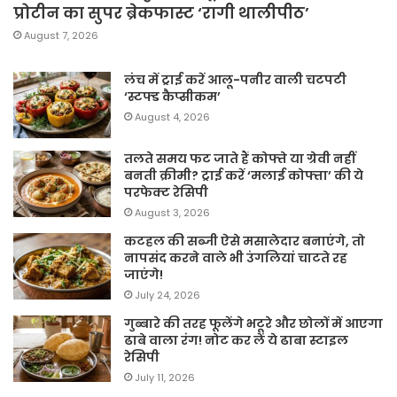
प्रोटीन का सुपर ब्रेकफास्ट ‘रागी थालीपीठ’
August 7, 2026
लंच में ट्राई करें आलू-पनीर वाली चटपटी
‘स्टफ्ड कैप्सीकम’
August 4, 2026
तलते समय फट जाते हैं कोफ्ते या ग्रेवी नहीं
बनती क्रीमी? ट्राई करें ‘मलाई कोफ्ता’ की ये
परफेक्ट रेसिपी
August 3, 2026
कटहल की सब्जी ऐसे मसालेदार बनाएंगे, तो
नापसंद करने वाले भी उंगलियां चाटते रह
जाएंगे!
July 24, 2026
गुब्बारे की तरह फूलेंगे भटूरे और छोलों में आएगा
ढाबे वाला रंग! नोट कर लें ये ढाबा स्टाइल
रेसिपी
July 11, 2026