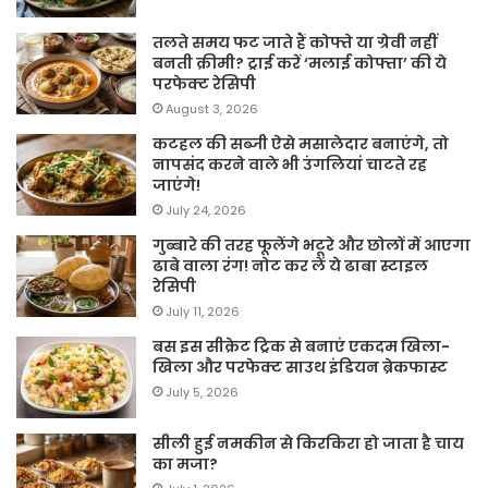
तलते समय फट जाते हैं कोफ्ते या ग्रेवी नहीं
बनती क्रीमी? ट्राई करें ‘मलाई कोफ्ता’ की ये
परफेक्ट रेसिपी
August 3, 2026
कटहल की सब्जी ऐसे मसालेदार बनाएंगे, तो
नापसंद करने वाले भी उंगलियां चाटते रह
जाएंगे!
July 24, 2026
गुब्बारे की तरह फूलेंगे भटूरे और छोलों में आएगा
ढाबे वाला रंग! नोट कर लें ये ढाबा स्टाइल
रेसिपी
July 11, 2026
बस इस सीक्रेट ट्रिक से बनाएं एकदम खिला-
खिला और परफेक्ट साउथ इंडियन ब्रेकफास्ट
July 5, 2026
सीली हुई नमकीन से किरकिरा हो जाता है चाय
का मजा?