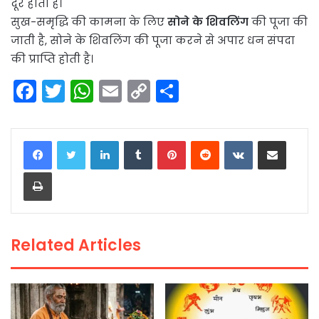
दूर होती है।
सुख-समृद्धि की कामना के लिए
सोने के शिवलिंग
की पूजा की
जाती है, सोने के शिवलिंग की पूजा करने से अपार धन संपदा
की प्राप्ति होती है।
F
T
W
E
C
S
a
w
h
m
o
h
c
itt
a
ai
p
ar
LinkedIn
Tumblr
Pinterest
Reddit
VKontakte
Share via Email
e
er
ts
l
y
e
Print
b
A
Li
o
p
n
o
p
k
Related Articles
k