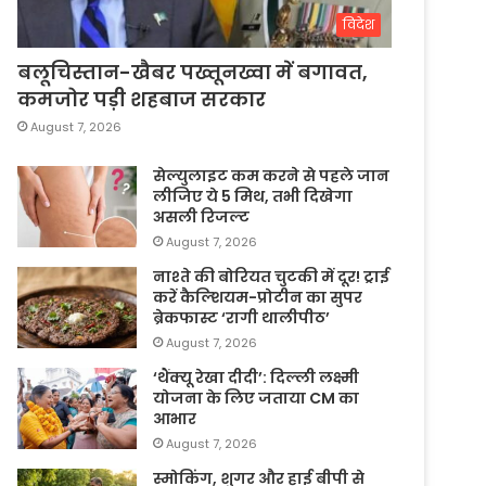
विदेश
बलूचिस्तान-खैबर पख्तूनख्वा में बगावत,
कमजोर पड़ी शहबाज सरकार
August 7, 2026
सेल्युलाइट कम करने से पहले जान
लीजिए ये 5 मिथ, तभी दिखेगा
असली रिजल्ट
August 7, 2026
नाश्ते की बोरियत चुटकी में दूर! ट्राई
करें कैल्शियम-प्रोटीन का सुपर
ब्रेकफास्ट ‘रागी थालीपीठ’
August 7, 2026
‘थैंक्यू रेखा दीदी’: दिल्ली लक्ष्मी
योजना के लिए जताया CM का
आभार
August 7, 2026
स्मोकिंग, शुगर और हाई बीपी से