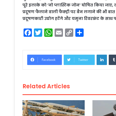
पूरे इलाके को ‘नो प्लास्टिक जोन’ घोषित किया जाए, व
प्रदूषण फैलाने वाली फैक्ट्री पर बैन लगाने की भी ब
प्रदूषणकारी उद्योग हटेंगे और यमुना रिवरफ्रंट के सा
F
T
W
E
C
S
a
w
h
m
o
h
c
itt
a
ai
p
ar
e
er
ts
l
y
e
Linke
Facebook
Twitter
b
A
Li
o
p
n
o
p
k
Related Articles
k