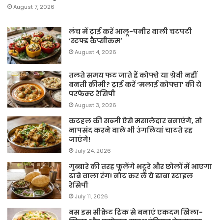
August 7, 2026
लंच में ट्राई करें आलू-पनीर वाली चटपटी
‘स्टफ्ड कैप्सीकम’
August 4, 2026
तलते समय फट जाते हैं कोफ्ते या ग्रेवी नहीं
बनती क्रीमी? ट्राई करें ‘मलाई कोफ्ता’ की ये
परफेक्ट रेसिपी
August 3, 2026
कटहल की सब्जी ऐसे मसालेदार बनाएंगे, तो
नापसंद करने वाले भी उंगलियां चाटते रह
जाएंगे!
July 24, 2026
गुब्बारे की तरह फूलेंगे भटूरे और छोलों में आएगा
ढाबे वाला रंग! नोट कर लें ये ढाबा स्टाइल
रेसिपी
July 11, 2026
बस इस सीक्रेट ट्रिक से बनाएं एकदम खिला-