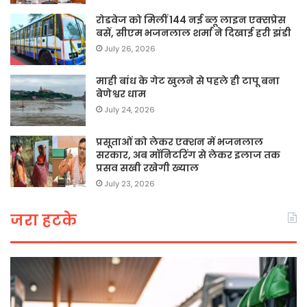
रोडवेज को मिलीं 144 नई ब्लू लाइन एक्सप्रेस
बसें, सीएम भजनलाल शर्मा ने दिखाई हरी झंडी
July 26, 2026
माही बांध के गेट खुलने से पहले ही टापू बना
बेणेश्वर धाम
July 24, 2026
प्रसूताओं को लेकर एक्शन में भजनलाल
सरकार, अब मॉनिटरिंग से लेकर इलाज तक
प्रसव सखी रखेगी ख्याल
July 23, 2026
जरा हटके