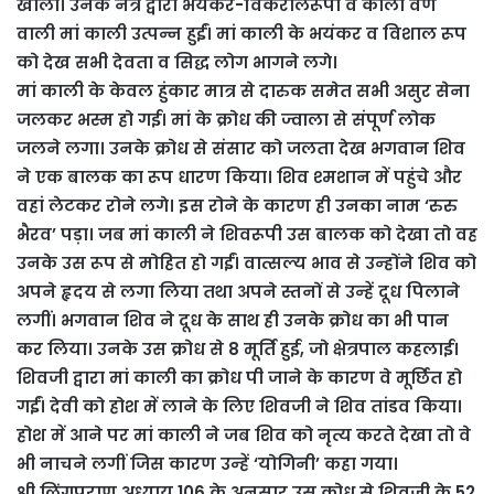
खोला। उनके नेत्र द्वारा भयंकर-विकरालरूपी व काली वर्ण
वाली मां काली उत्पन्न हुईं। मां काली के भयंकर व विशाल रूप
को देख सभी देवता व सिद्ध लोग भागने लगे।
मां काली के केवल हुंकार मात्र से दारुक समेत सभी असुर सेना
जलकर भस्म हो गई। मां के क्रोध की ज्वाला से संपूर्ण लोक
जलने लगा। उनके क्रोध से संसार को जलता देख भगवान शिव
ने एक बालक का रूप धारण किया। शिव श्मशान में पहुंचे और
वहां लेटकर रोने लगे। इस रोने के कारण ही उनका नाम ‘रुरु
भैरव’ पड़ा। जब मां काली ने शिवरूपी उस बालक को देखा तो वह
उनके उस रूप से मोहित हो गईं। वात्सल्य भाव से उन्होंने शिव को
अपने हृदय से लगा लिया तथा अपने स्तनों से उन्हें दूध पिलाने
लगीं। भगवान शिव ने दूध के साथ ही उनके क्रोध का भी पान
कर लिया। उनके उस क्रोध से 8 मूर्ति हुई, जो क्षेत्रपाल कहलाई।
शिवजी द्वारा मां काली का क्रोध पी जाने के कारण वे मूर्छित हो
गईं। देवी को होश में लाने के लिए शिवजी ने शिव तांडव किया।
होश में आने पर मां काली ने जब शिव को नृत्य करते देखा तो वे
भी नाचने लगीं जिस कारण उन्हें ‘योगिनी’ कहा गया।
श्री लिंगपुराण अध्याय 106 के अनुसार उस क्रोध से शिवजी के 52