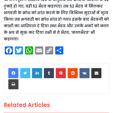
टुकड़े हो गए, वही 52 भैरव कहलाए। तब 52 भैरव ने मिलकर
भगवती के क्रोध को शांत करने के लिए विभिन्न मुद्राओं में नृत्य
किया तब भगवती का क्रोध शांत हो गया। इसके बाद भैरवजी को
काशी का आधिपत्य दे दिया तथा भैरव और उनके भक्तों को काल
के भय से मुक्त कर दिया तभी से वे भैरव, ‘कालभैरव’ भी
कहलाए।
F
T
W
E
C
S
a
w
h
m
o
h
c
itt
a
ai
p
ar
LinkedIn
Tumblr
Pinterest
Reddit
VKontakte
Share via Email
e
er
ts
l
y
e
Print
b
A
Li
o
p
n
o
p
k
Related Articles
k