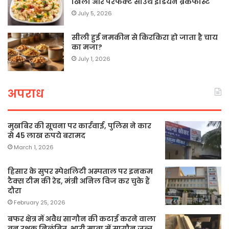
खिला और परफेक्ट साउथ इंडियन ब्रेकफास्ट
July 5, 2026
सीली हुई नमकीन से किरकिरा हो जाता है चाय
का मजा?
July 1, 2026
अपराध
मुखबिर की सूचना पर कार्रवाई, पुलिस ने कार
से 45 लाख रुपये बरामद
March 1, 2026
हिसार के सुपर स्पेशलिटी अस्पताल पर इनकम
टैक्स टीम की रेड, मंत्री अनिल विज कर चुके हैं
दौरा
February 25, 2026
बफर क्षेत्र में अवैध सागौन की कटाई करने वाला
वन रक्षक निलंबित, भारी मात्रा में सागौन जब्त