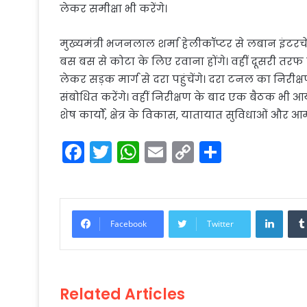
लेकर समीक्षा भी करेंगे।
मुख्यमंत्री भजनलाल शर्मा हेलीकॉप्टर से लबान इंटरचेंज
बस बस से कोटा के लिए रवाना होंगे। वहीं दूसरी तर
लेकर सड़क मार्ग से दरा पहुंचेंगे। दरा टनल का निरीक
संबोधित करेंगे। वहीं निरीक्षण के बाद एक बैठक भी 
शेष कार्यों, क्षेत्र के विकास, यातायात सुविधाओं और आमज
F
T
W
E
C
S
a
w
h
m
o
h
c
itt
a
ai
p
ar
e
er
ts
l
y
e
Linke
Facebook
Twitter
b
A
Li
o
p
n
o
p
k
Related Articles
k