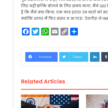
लिए नहीं बल्कि बोलने के लिए समय मांगा. मैंने 32
हैं कि मैंने क्या किया. एक मात्र इरादा उन बातों को सा
क्योंकि शायद मैं फिर संसद न आ पाऊं.’ देवगौड़ा ने 1
F
T
W
E
C
S
a
w
h
m
o
h
c
itt
a
ai
p
ar
e
er
ts
l
y
e
Linke
Facebook
Twitter
b
A
Li
o
p
n
o
p
k
Related Articles
k