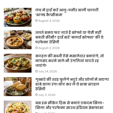
लंच में ट्राई करें आलू-पनीर वाली चटपटी
‘स्टफ्ड कैप्सीकम’
August 4, 2026
तलते समय फट जाते हैं कोफ्ते या ग्रेवी नहीं
बनती क्रीमी? ट्राई करें ‘मलाई कोफ्ता’ की ये
परफेक्ट रेसिपी
August 3, 2026
कटहल की सब्जी ऐसे मसालेदार बनाएंगे, तो
नापसंद करने वाले भी उंगलियां चाटते रह
जाएंगे!
July 24, 2026
गुब्बारे की तरह फूलेंगे भटूरे और छोलों में आएगा
ढाबे वाला रंग! नोट कर लें ये ढाबा स्टाइल
रेसिपी
July 11, 2026
बस इस सीक्रेट ट्रिक से बनाएं एकदम खिला-
खिला और परफेक्ट साउथ इंडियन ब्रेकफास्ट