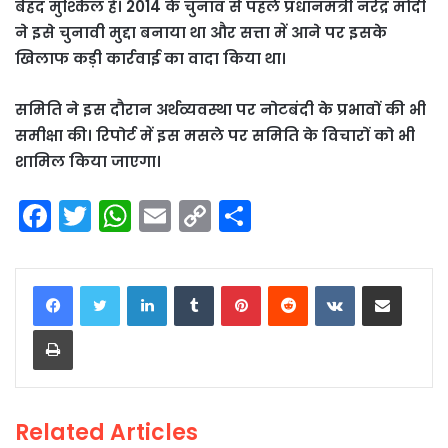
बेहद मुश्किल है। 2014 के चुनाव से पहले प्रधानमंत्री नरेंद्र मोदी
ने इसे चुनावी मुद्दा बनाया था और सत्ता में आने पर इसके
खिलाफ कड़ी कार्रवाई का वादा किया था।
समिति ने इस दौरान अर्थव्यवस्था पर नोटबंदी के प्रभावों की भी
समीक्षा की। रिपोर्ट में इस मसले पर समिति के विचारों को भी
शामिल किया जाएगा।
F
T
W
E
C
S
a
w
h
m
o
h
c
itt
a
ai
p
ar
LinkedIn
Tumblr
Pinterest
Reddit
VKontakte
Share via Email
e
er
ts
l
y
e
Print
b
A
Li
o
p
n
o
p
k
Related Articles
k