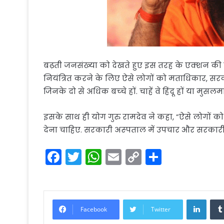
बढ़ती जनसंख्‍या को देखते हुए इस तरह के एक्‍शन की
नियंत्रित करने के लिए ऐसे लोगों को मताधिकार, स
जिनके दो से अधिक बच्‍चे हों. चाहें वे हिंदू हों या 
इसके साथ ही योग गुरु रामदेव ने कहा, ”ऐसे लोगों को च
देना चाहिए. सरकारी अस्‍पताल में उपचार और सरकारी
F
T
W
E
C
S
a
w
h
m
o
h
c
itt
a
ai
p
ar
e
er
ts
l
y
e
Linke
Facebook
Twitter
b
A
Li