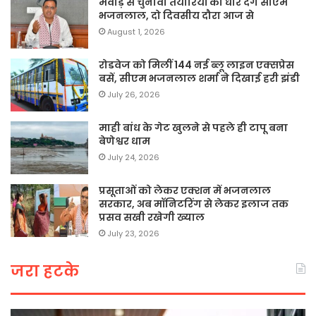
मेवाड़ से चुनावी तैयारियों को धार देंगे सीएम
भजनलाल, दो दिवसीय दौरा आज से
August 1, 2026
रोडवेज को मिलीं 144 नई ब्लू लाइन एक्सप्रेस
बसें, सीएम भजनलाल शर्मा ने दिखाई हरी झंडी
July 26, 2026
माही बांध के गेट खुलने से पहले ही टापू बना
बेणेश्वर धाम
July 24, 2026
प्रसूताओं को लेकर एक्शन में भजनलाल
सरकार, अब मॉनिटरिंग से लेकर इलाज तक
प्रसव सखी रखेगी ख्याल
July 23, 2026
जरा हटके