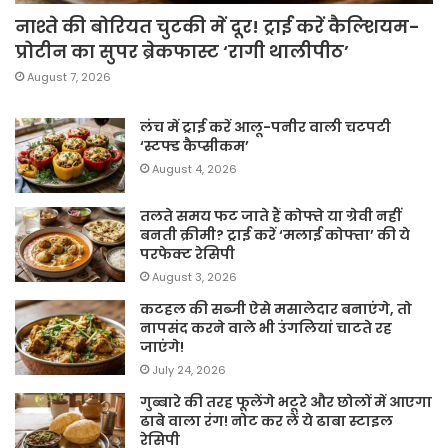
नाश्ते की बोरियत चुटकी में दूर! ट्राई करें कैल्शियम-
प्रोटीन का सुपर ब्रेकफास्ट ‘रागी थालीपीठ’
August 7, 2026
लंच में ट्राई करें आलू-पनीर वाली चटपटी
‘स्टफ्ड कैप्सीकम’
August 4, 2026
तलते समय फट जाते हैं कोफ्ते या ग्रेवी नहीं
बनती क्रीमी? ट्राई करें ‘मलाई कोफ्ता’ की ये
परफेक्ट रेसिपी
August 3, 2026
कटहल की सब्जी ऐसे मसालेदार बनाएंगे, तो
नापसंद करने वाले भी उंगलियां चाटते रह
जाएंगे!
July 24, 2026
गुब्बारे की तरह फूलेंगे भटूरे और छोलों में आएगा
ढाबे वाला रंग! नोट कर लें ये ढाबा स्टाइल
रेसिपी