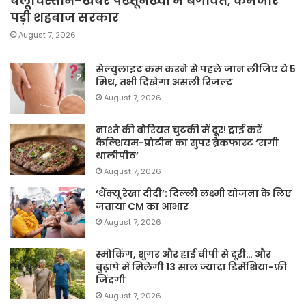
बलूचिस्तान-खैबर पख्तूनख्वा में बगावत, कमजोर
पड़ी शहबाज सरकार
August 7, 2026
सेल्युलाइट कम करने से पहले जान लीजिए ये 5
मिथ, तभी दिखेगा असली रिजल्ट
August 7, 2026
नाश्ते की बोरियत चुटकी में दूर! ट्राई करें
कैल्शियम-प्रोटीन का सुपर ब्रेकफास्ट ‘रागी
थालीपीठ’
August 7, 2026
‘थैंक्यू रेखा दीदी’: दिल्ली लक्ष्मी योजना के लिए
जताया CM का आभार
August 7, 2026
स्मोकिंग, शुगर और हाई बीपी से दूरी… और
बुढ़ापे में मिलेगी 13 साल ज्यादा डिमेंशिया-फ्री
जिंदगी
August 7, 2026