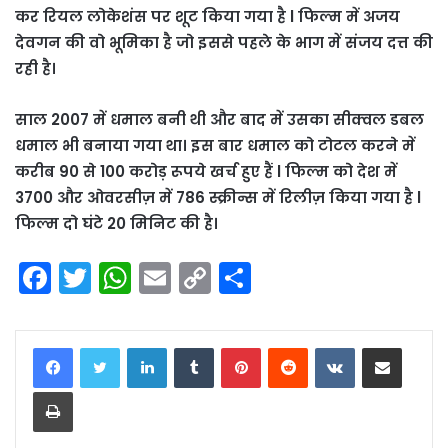
कर रियल लोकेशंस पर शूट किया गया है l फिल्म में अजय
देवगन की वो भूमिका है जो इससे पहले के भाग में संजय दत्त की
रही है।
साल 2007 में धमाल बनी थी और बाद में उसका सीक्वल डबल
धमाल भी बनाया गया था। इस बार धमाल को टोटल करने में
करीब 90 से 100 करोड़ रूपये खर्च हुए हैं l फिल्म को देश में
3700 और ओवरसीज़ में 786 स्क्रीन्स में रिलीज़ किया गया है l
फिल्म दो घंटे 20 मिनिट की है।
F
T
W
E
C
S
a
w
h
m
o
h
c
itt
a
ai
p
ar
LinkedIn
Tumblr
Pinterest
Reddit
VKontakte
Share via Email
e
er
ts
l
y
e
Print
b
A
Li
o
p
n