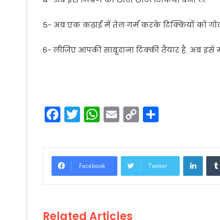
5- अब एक कढ़ाई में तेल गर्म करके टिक्कियों को गोल्
6- लीजिए आपकी साबूदाना टिक्की तैयार है. अब इसे म
F
T
W
E
C
S
a
w
h
m
o
h
c
itt
a
ai
p
ar
e
er
ts
l
y
e
Linke
Facebook
Twitter
b
A
Li
o
p
n
o
p
k
Related Articles