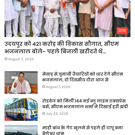
राज्य
उदयपुर को 421 करोड़ की विकास सौगात, सीएम
भजनलाल बोले- पहले बिजली खरीदते थे…
August 2, 2026
मेवाड़ से चुनावी तैयारियों को धार देंगे सीएम
भजनलाल, दो दिवसीय दौरा आज से
August 1, 2026
रोडवेज को मिलीं 144 नई ब्लू लाइन एक्सप्रेस
बसें, सीएम भजनलाल शर्मा ने दिखाई हरी झंडी
July 26, 2026
माही बांध के गेट खुलने से पहले ही टापू बना
बेणेश्वर धाम