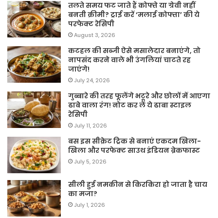
तलते समय फट जाते हैं कोफ्ते या ग्रेवी नहीं
बनती क्रीमी? ट्राई करें ‘मलाई कोफ्ता’ की ये
परफेक्ट रेसिपी
August 3, 2026
कटहल की सब्जी ऐसे मसालेदार बनाएंगे, तो
नापसंद करने वाले भी उंगलियां चाटते रह
जाएंगे!
July 24, 2026
गुब्बारे की तरह फूलेंगे भटूरे और छोलों में आएगा
ढाबे वाला रंग! नोट कर लें ये ढाबा स्टाइल
रेसिपी
July 11, 2026
बस इस सीक्रेट ट्रिक से बनाएं एकदम खिला-
खिला और परफेक्ट साउथ इंडियन ब्रेकफास्ट
July 5, 2026
सीली हुई नमकीन से किरकिरा हो जाता है चाय
का मजा?
July 1, 2026