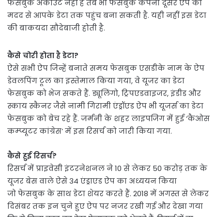
फेसबुक अकाउंट नहीं है तब भी फेसबुक कंपनी दूसरे ऐप की
मदद से आपके डेटा तक पहुंच बना सकती है. यही नहीं इस डेटा
की बाकयदा सौदेबाजी होती है.
कैसे चोरी होता है डेटा?
ऐसे सभी ऐप जिन्हें बनाते समय फेसबुक एसडीके नाम के ऐप
डेवलपिंग टूल का इस्तेमाल किया गया, वे यूजर का डेटा
फेसबुक को भेज सकते हैं. ड्यूलिंगो, ट्रिपएडवाइजर, इंडीड और
स्काय स्कैनर जैसे नामी गिरामी एंड्रॉएड ऐप भी यूजर्स का डेटा
फेसबुक को बेच रहे हैं. जर्मनी के शहर लाइपजिग में हुई ‘कैओस
कम्प्यूटर कांग्रेस’ में इस रिसर्च को जारी किया गया.
कैसे हुई रिसर्च?
रिसर्च में प्राइवेसी इंटरनेशनल ने 10 से लेकर 50 करोड़ तक के
यूजर बेस वाले ऐसे 34 एंड्राएड ऐप का अध्ययन किया
जो फेसबुक के साथ डेटा शेयर करते हैं. 2018 में अगस्त से लेकर
दिसंबर तक इन चुने हुए ऐप पर नजर रखी गई और देखा गया