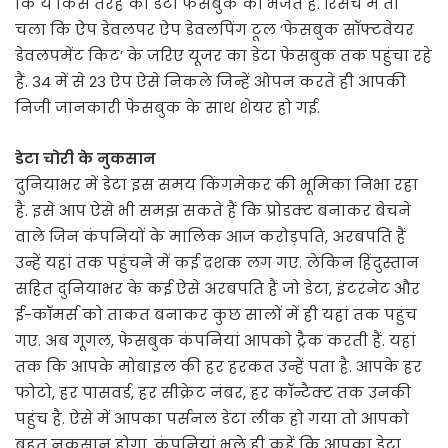
कि ये किस तरह का डेटा फेसबुक को भेजते हैं. रिसर्च में ता
चला कि ऐप डेवलपर ऐप डेवलपिंग टूल ‘फेसबुक सॉफ्टवेयर
डेवलपमेंट किट’ के जरिए यूजर का डेटा फेसबुक तक पहुंचा रहे
हैं. 34 में से 23 ऐप ऐसे निकले जिन्हें ओपन करते ही आपकी
निजी जानकारी फेसबुक के साथ शेयर हो गई.
डेटा चोरी के नुकसान
दुनियाभर में डेटा इस समय किंगमेकर की भूमिका निभा रहा
है. इसे आप ऐसे भी समझ सकते हैं कि प्रोडक्ट बनाकर बेचने
वाले जिन कंपनियों के मालिक आज करोड़पति, अरबपति हैं
उन्हें यहां तक पहुंचने में कई दशक लग गए. लेकिन हिंदुस्तान
सहित दुनियाभर के कई ऐसे अरबपति हैं जो डेटा, इंटरनेट और
ई-कॉमर्स को ताकत बनाकर कुछ सालों में ही यहां तक पहुंच
गए. अब गूगल, फेसबुक कंपनियां आपको ट्रैक करती हैं. यहां
तक कि आपके मोबाइल की हर हरकत उन्हें पता है. आपके हर
फोटो, हर पासवर्ड, हर सीक्रेट नंबर, हर कॉन्टैक्ट तक उनकी
पहुंच है. ऐसे में आपका पर्सनल डेटा लीक हो गया तो आपको
बहुत नुकसान होगा. कंपनियां भले ही कहें कि आपका डेटा