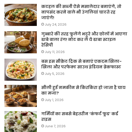
कटहल की सब्जी ऐसे मसालेदार बनाएंगे, तो
नापसंद करने वाले भी उंगलियां चाटते रह
जाएंगे!
July 24, 2026
गुब्बारे की तरह फूलेंगे भटूरे और छोलों में आएगा
ढाबे वाला रंग! नोट कर लें ये ढाबा स्टाइल
रेसिपी
July 11, 2026
बस इस सीक्रेट ट्रिक से बनाएं एकदम खिला-
खिला और परफेक्ट साउथ इंडियन ब्रेकफास्ट
July 5, 2026
सीली हुई नमकीन से किरकिरा हो जाता है चाय
का मजा?
July 1, 2026
गर्मियों का सबसे बेहतरीन ‘कंफर्ट फूड’ कर्ड
राइस
June 7, 2026