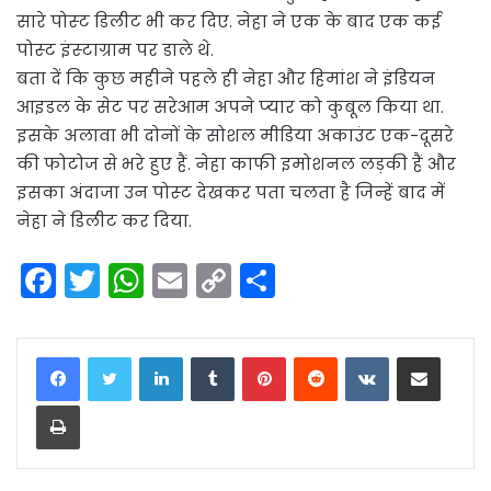
सारे पोस्‍ट डिलीट भी कर दिए. नेहा ने एक के बाद एक कई
पोस्‍ट इंस्‍टाग्राम पर डाले थे.
बता दें कि कुछ महीने पहले ही नेहा और हिमांश ने इंडियन
आइडल के सेट पर सरेआम अपने प्‍यार को कुबूल किया था.
इसके अलावा भी दोनों के सोशल मीडिया अकाउंट एक-दूसरे
की फोटोज से भरे हुए हैं. नेहा काफी इमोशनल लड़की हैं और
इसका अंदाजा उन पोस्‍ट देखकर पता चलता है जिन्‍हें बाद में
नेहा ने डिलीट कर दिया.
F
T
W
E
C
S
a
w
h
m
o
h
c
itt
a
ai
p
ar
LinkedIn
Tumblr
Pinterest
Reddit
VKontakte
Share via Email
e
er
ts
l
y
e
Print
b
A
Li
o
p
n
o
p
k