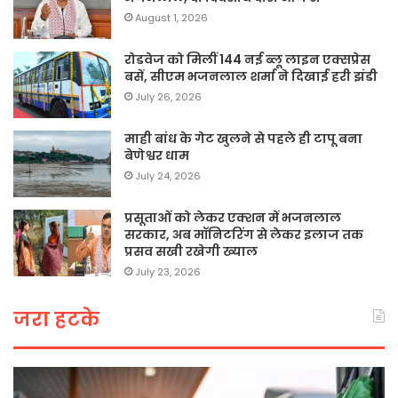
August 1, 2026
रोडवेज को मिलीं 144 नई ब्लू लाइन एक्सप्रेस
बसें, सीएम भजनलाल शर्मा ने दिखाई हरी झंडी
July 26, 2026
माही बांध के गेट खुलने से पहले ही टापू बना
बेणेश्वर धाम
July 24, 2026
प्रसूताओं को लेकर एक्शन में भजनलाल
सरकार, अब मॉनिटरिंग से लेकर इलाज तक
प्रसव सखी रखेगी ख्याल
July 23, 2026
जरा हटके