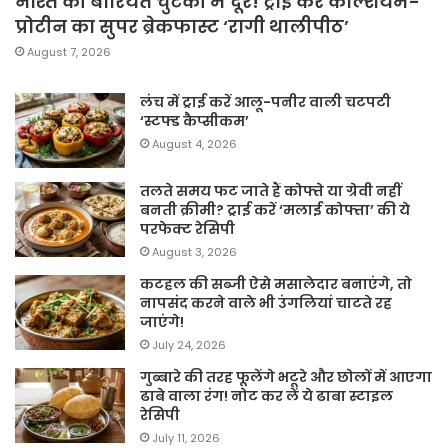
नाश्ते की बोरियत चुटकी में दूर! ट्राई करें कैल्शियम-
प्रोटीन का सुपर ब्रेकफास्ट ‘रागी थालीपीठ’
August 7, 2026
लंच में ट्राई करें आलू-पनीर वाली चटपटी
‘स्टफ्ड कैप्सीकम’
August 4, 2026
तलते समय फट जाते हैं कोफ्ते या ग्रेवी नहीं
बनती क्रीमी? ट्राई करें ‘मलाई कोफ्ता’ की ये
परफेक्ट रेसिपी
August 3, 2026
कटहल की सब्जी ऐसे मसालेदार बनाएंगे, तो
नापसंद करने वाले भी उंगलियां चाटते रह
जाएंगे!
July 24, 2026
गुब्बारे की तरह फूलेंगे भटूरे और छोलों में आएगा
ढाबे वाला रंग! नोट कर लें ये ढाबा स्टाइल
रेसिपी
July 11, 2026