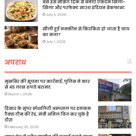
बस इस सीक्रेट ट्रिक से बनाएं एकदम खिला-
खिला और परफेक्ट साउथ इंडियन ब्रेकफास्ट
July 5, 2026
सीली हुई नमकीन से किरकिरा हो जाता है चाय
का मजा?
July 1, 2026
अपराध
मुखबिर की सूचना पर कार्रवाई, पुलिस ने कार
से 45 लाख रुपये बरामद
March 1, 2026
हिसार के सुपर स्पेशलिटी अस्पताल पर इनकम
टैक्स टीम की रेड, मंत्री अनिल विज कर चुके हैं
दौरा
February 25, 2026