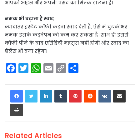
आपको आइस और अपनी पसंद का मिल्क डालना है।
नमक भी बढ़ाता है स्वाद
ज्यादातर इंस्टेंट कॉफी कड़वा स्वाद देती है, ऐसे में चुटकीभर
नमक इसके कड़वेपन को कम कर सकता है। साथ ही इससे
कॉफी पीने के बाद एसिडिटी महसूस नहीं होगी और स्वाद का
बैलेंस भी बना रहेगा।
F
T
W
E
C
S
a
w
h
m
o
h
c
itt
a
ai
p
ar
LinkedIn
Tumblr
Pinterest
Reddit
VKontakte
Share via Email
e
er
ts
l
y
e
Print
b
A
Li
o
p
n
o
p
k
Related Articles
k