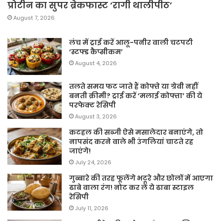
प्रोटीन का सुपर ब्रेकफास्ट ‘रागी थालीपीठ’
August 7, 2026
लंच में ट्राई करें आलू-पनीर वाली चटपटी
‘स्टफ्ड कैप्सीकम’
August 4, 2026
तलते समय फट जाते हैं कोफ्ते या ग्रेवी नहीं
बनती क्रीमी? ट्राई करें ‘मलाई कोफ्ता’ की ये
परफेक्ट रेसिपी
August 3, 2026
कटहल की सब्जी ऐसे मसालेदार बनाएंगे, तो
नापसंद करने वाले भी उंगलियां चाटते रह
जाएंगे!
July 24, 2026
गुब्बारे की तरह फूलेंगे भटूरे और छोलों में आएगा
ढाबे वाला रंग! नोट कर लें ये ढाबा स्टाइल
रेसिपी
July 11, 2026