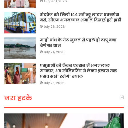
August 1, 2026
रोडवेज को मिलीं 144 नई ब्लू लाइन एक्सप्रेस
बसें, सीएम भजनलाल शर्मा ने दिखाई हरी झंडी
July 26, 2026
माही बांध के गेट खुलने से पहले ही टापू बना
बेणेश्वर धाम
July 24, 2026
प्रसूताओं को लेकर एक्शन में भजनलाल
सरकार, अब मॉनिटरिंग से लेकर इलाज तक
प्रसव सखी रखेगी ख्याल
July 23, 2026
जरा हटके