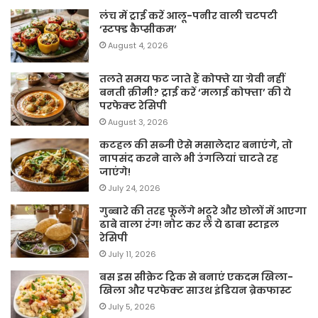
लंच में ट्राई करें आलू-पनीर वाली चटपटी
‘स्टफ्ड कैप्सीकम’
August 4, 2026
तलते समय फट जाते हैं कोफ्ते या ग्रेवी नहीं
बनती क्रीमी? ट्राई करें ‘मलाई कोफ्ता’ की ये
परफेक्ट रेसिपी
August 3, 2026
कटहल की सब्जी ऐसे मसालेदार बनाएंगे, तो
नापसंद करने वाले भी उंगलियां चाटते रह
जाएंगे!
July 24, 2026
गुब्बारे की तरह फूलेंगे भटूरे और छोलों में आएगा
ढाबे वाला रंग! नोट कर लें ये ढाबा स्टाइल
रेसिपी
July 11, 2026
बस इस सीक्रेट ट्रिक से बनाएं एकदम खिला-
खिला और परफेक्ट साउथ इंडियन ब्रेकफास्ट
July 5, 2026