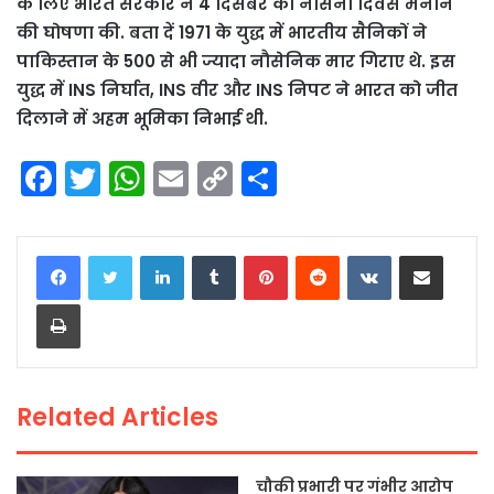
के लिए भारत सरकार ने 4 दिसंबर को नौसेना दिवस मनाने
की घोषणा की. बता दें 1971 के युद्ध में भारतीय सैनिकों ने
पाकिस्तान के 500 से भी ज्यादा नौसेनिक मार गिराए थे. इस
युद्ध में INS निर्घात, INS वीर और INS निपट ने भारत को जीत
दिलाने में अहम भूमिका निभाई थी.
F
T
W
E
C
S
a
w
h
m
o
h
c
itt
a
ai
p
ar
LinkedIn
Tumblr
Pinterest
Reddit
VKontakte
Share via Email
e
er
ts
l
y
e
Print
b
A
Li
o
p
n
o
p
k
Related Articles
k
चौकी प्रभारी पर गंभीर आरोप