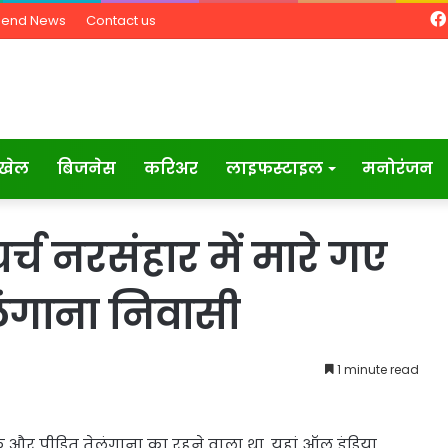
Send News
Contact us
खेल
बिजनेस
करिअर
लाइफस्टाइल
मनोरंजन
चर्च नरसंहार में मारे गए
लंगाना निवासी
1 minute read
एक और पीड़ित तेलंगाना का रहने वाला था. यहां ऑल इंडिया