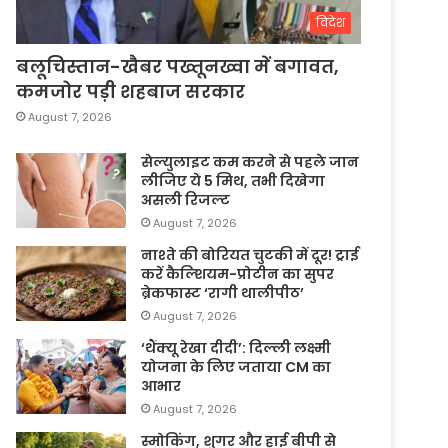
विदेश
बलूचिस्तान-खैबर पख्तूनख्वा में बगावत,
कमजोर पड़ी शहबाज सरकार
August 7, 2026
सेल्युलाइट कम करने से पहले जान
लीजिए ये 5 मिथ, तभी दिखेगा
असली रिजल्ट
August 7, 2026
नाश्ते की बोरियत चुटकी में दूर! ट्राई
करें कैल्शियम-प्रोटीन का सुपर
ब्रेकफास्ट ‘रागी थालीपीठ’
August 7, 2026
‘थैंक्यू रेखा दीदी’: दिल्ली लक्ष्मी
योजना के लिए जताया CM का
आभार
August 7, 2026
स्मोकिंग, शुगर और हाई बीपी से