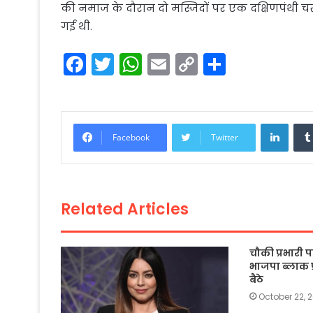
की नमाज के दौरान दो मस्जिदों पर एक दक्षिणपंथी च
गई थी.
F
T
W
E
C
S
a
w
h
m
o
h
c
itt
a
ai
p
ar
e
er
ts
l
y
e
Linke
Facebook
Twitter
b
A
Li
o
p
n
o
p
k
Related Articles
k
चौकी प्रभारी
भाजपा ब्लाक प
बैठे
October 22, 