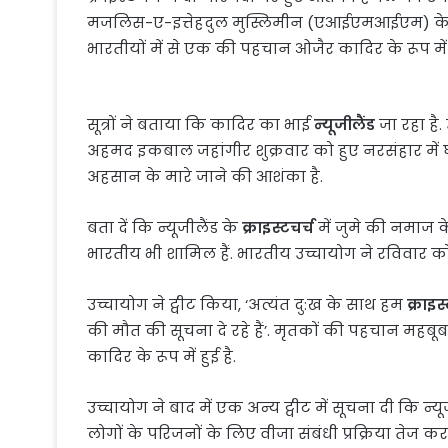
मजलिस-ए-इत्तेहदुल मुस्लिमीन (एआईएमआईएम) के सूत्र
भारतीयों में से एक की पहचान ओजैर कादिर के रूप मे
सूत्रों ने बताया कि कादिर का भाई
न्यूजीलैंड
जा रहा है
अहमद इकबाल जहांगीर शुक्रवार को हुए नरसंहार मे
अहसान के मारे जाने की आशंका है.
बता दें कि न्यूजीलैंड के
क्राइस्टचर्च
में जुमे की नमाज के 
भारतीय भी शामिल हैं. भारतीय उच्चायोग ने रविवार को 
उच्चायोग ने ट्वीट किया, ‘अत्यंत दु:ख के साथ हम
क्राइस
की मौत की सूचना दे रहे हैं’. मृतकों की पहचान म
कादिर के रूप में हुई है.
उच्चायोग ने बाद में एक अन्य ट्वीट में सूचना दी कि न्
लोगों के परिजनों के लिए वीजा संबंधी प्रक्रिया तेज कर