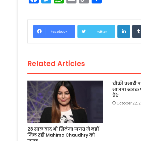
a
w
h
m
o
h
c
itt
a
ai
p
ar
e
er
ts
l
y
e
Linke
Facebook
Twitter
b
A
Li
o
p
n
o
p
k
Related Articles
k
चौकी प्रभारी
भाजपा ब्लाक प
बैठे
October 22, 
28 साल बाद भी सिनेमा जगत में नहीं
मिल रही Mahima Chaudhry को