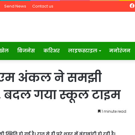
Send News
Contact us
खेल
बिजनेस
करिअर
लाइफस्टाइल
मनोरंजन
 डीएम अंकल ने समझी
त, बदल गया स्कूल टाइम
1 minute read
िति हो गई है। रात से ही पूरे शहर में बूंदाबांदी हो रही है।